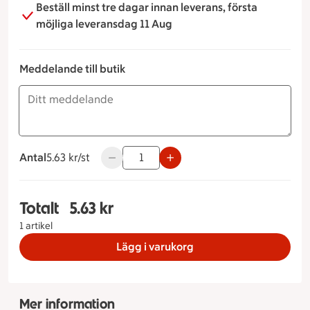
Beställ minst tre dagar innan leverans, första
möjliga leveransdag 11 Aug
Meddelande till butik
Antal
5.63 kronor styck
5.63 kr/st
Använd knapparna för att minska eller öka
Totalt
5.63 kr
Totalt 1 stycken Grekiskfralla, 5.63 kronor
1 artikel
Lägg i varukorg
Mer information