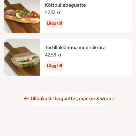
Köttbullebaguette
47.32 kr
47.32 kronor
Lägg till
Tortillaklämma med räkröra
42.58 kr
42.58 kronor
Lägg till
Tillbaka till baguetter, mackor & wraps