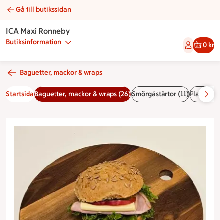
Gå till butikssidan
Solrosfralla med ost & skinka | Catering ICA Maxi Ronneby
ICA Maxi Ronneby
Butiksinformation
0 kr
Baguetter, mackor & wraps
Startsida
Baguetter, mackor & wraps (26)
Smörgåstårtor (11)
Plankor (5