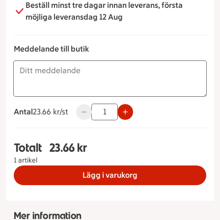
Beställ minst tre dagar innan leverans, första
möjliga leveransdag 12 Aug
Meddelande till butik
Antal
23.66 kronor styck
23.66 kr/st
Använd knapparna för att minska eller ök
Totalt
23.66 kr
Totalt 1 stycken Solrosfralla med ost & skinka, 2
1 artikel
Lägg i varukorg
Mer information