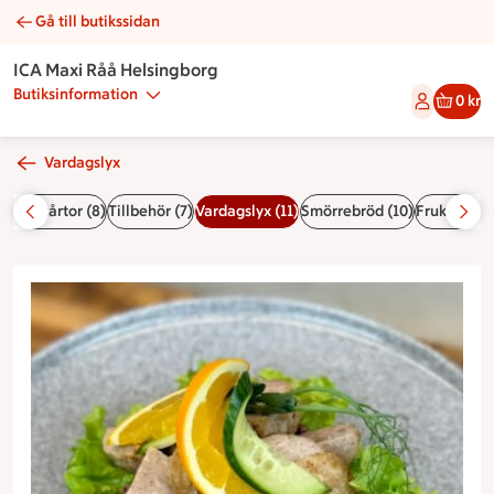
Gå till butikssidan
Köttbullemacka | Catering ICA Maxi Råå Helsingborg
ICA Maxi Råå Helsingborg
Butiksinformation
0 kr
Vardagslyx
örgåstårtor (8)
Tillbehör (7)
Vardagslyx (11)
Smörrebröd (10)
Frukost (7)