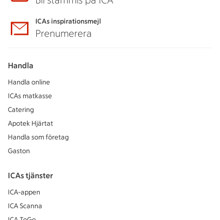
Bli stammis på ICA
ICAs inspirationsmejl
Prenumerera
Handla
Handla online
ICAs matkasse
Catering
Apotek Hjärtat
Handla som företag
Gaston
ICAs tjänster
ICA-appen
ICA Scanna
ICA ToGo