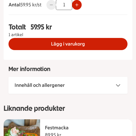
Antal
59.95 kronor styck
59.95 kr/st
Använd knapparna för att minska eller ök
Totalt
59.95 kr
Totalt 1 stycken Köttbullemacka, 59.95 kronor
1 artikel
Lägg i varukorg
Mer information
Innehåll och allergener
Liknande produkter
Festmacka
89.95 kr
89.95 kronor