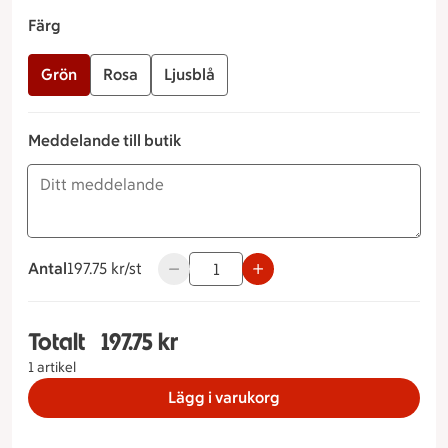
Färg
Grön
Rosa
Ljusblå
Meddelande till butik
Antal
197.75 kronor styck
197.75 kr/st
Använd knapparna för att minska eller ö
Totalt
197.75 kr
Totalt 1 stycken Prinsesstårta Storlek 8 bitar, T
1 artikel
Lägg i varukorg