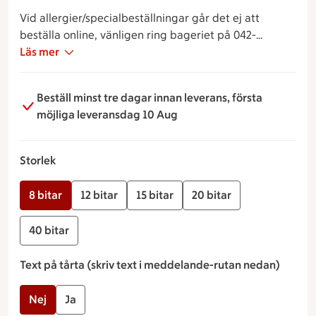
Vid allergier/specialbeställningar går det ej att
beställa online, vänligen ring bageriet på 042-
4505724.
Läs mer
Beställ minst tre dagar innan leverans, första
möjliga leveransdag 10 Aug
Storlek
8 bitar
12 bitar
15 bitar
20 bitar
40 bitar
Text på tårta (skriv text i meddelande-rutan nedan)
Nej
Ja