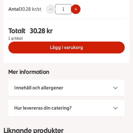
Antal
30.28 kronor styck
30.28 kr/st
Använd knapparna för att minska eller ök
Totalt
30.28 kr
Totalt 1 stycken Mandellängd, 30.28 kronor
1 artikel
Lägg i varukorg
Mer information
Innehåll och allergener
Hur levereras din catering?
Liknande produkter