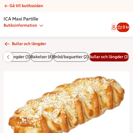
Gå till butikssidan
Mandellängd | Catering ICA Maxi Partille
ICA Maxi Partille
Butiksinformation
0 kr
Bullar och längder
 (15)
Längder (3)
Bakelser (4)
Bröd/baguetter (2)
Bullar och längder (3)