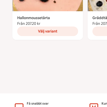
Hallonmoussetårta
Gräddtå
Från 207.20 kr
Från 207.20 kronor
Från 207
Välj variant
Sidfot
Få snabbt svar
Kun