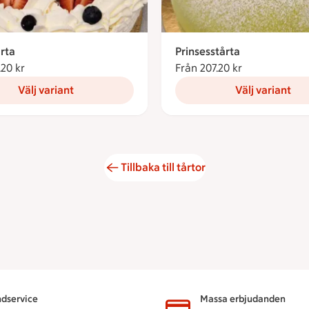
rta
Prinsesstårta
.20 kr
Från 207.20 kronor
Från 207.20 kr
Från 207.20 k
Välj variant
Välj variant
Tillbaka till tårtor
dservice
Massa erbjudanden