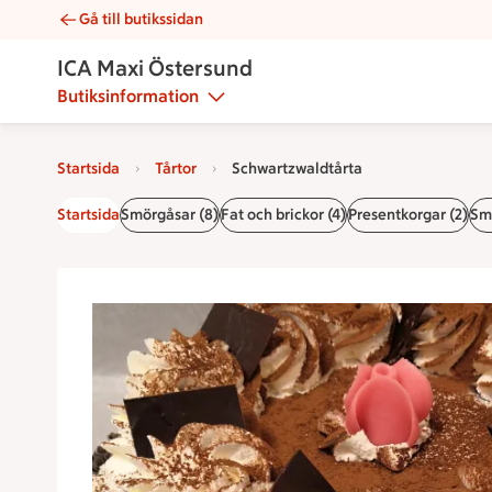
Gå till butikssidan
Schwartzwaldtårta | Catering ICA Maxi Östersund
ICA Maxi Östersund
Butiksinformation
Startsida
Tårtor
Schwartzwaldtårta
Startsida
Smörgåsar (8)
Fat och brickor (4)
Presentkorgar (2)
Smö