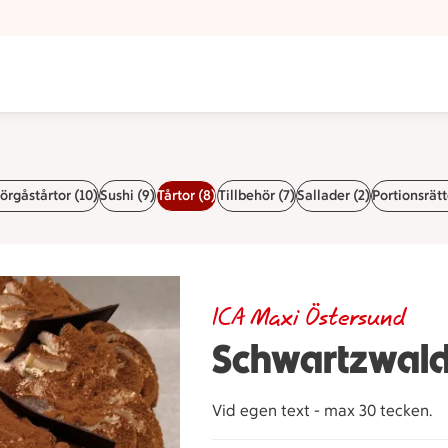
rgåstårtor (10)
Sushi (9)
Tårtor (8)
Tillbehör (7)
Sallader (2)
Portionsrätt
ICA Maxi Östersund
Schwartzwald
Vid egen text - max 30 tecken.