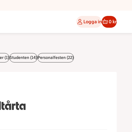
Logga in
0 kr
er (1)
Studenten (14)
Personalfesten (22)
tårta