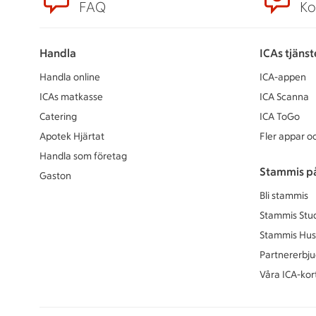
FAQ
Ko
Handla
ICAs tjänst
Handla online
ICA-appen
ICAs matkasse
ICA Scanna
Catering
ICA ToGo
Apotek Hjärtat
Fler appar oc
Handla som företag
Stammis p
Gaston
Bli stammis
Stammis Stu
Stammis Hus
Partnererbj
Våra ICA-kor