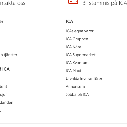
ntakta oss
Bli stammis på IC
er
ICA
ICAs egna varor
ICA Gruppen
ICA Nära
h tjänster
ICA Supermarket
ICA Kvantum
å ICA
ICA Maxi
Utvalda leverantörer
dent
Annonsera
djur
Jobba på ICA
udanden
t