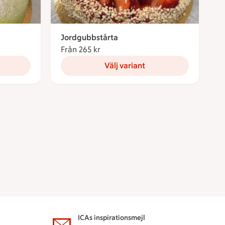
Jordgubbstårta
ronor
Från 265 kr
Från 265 kronor
Välj variant
ICAs inspirationsmejl