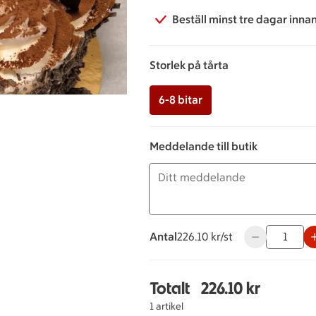
Beställ minst tre dagar inna
Storlek på tårta
6-8 bitar
Meddelande till butik
Antal
226.10 kronor styck
226.10 kr/st
Använd knappa
Totalt
226.10 kr
Totalt 1 stycken Schwa
1 artikel