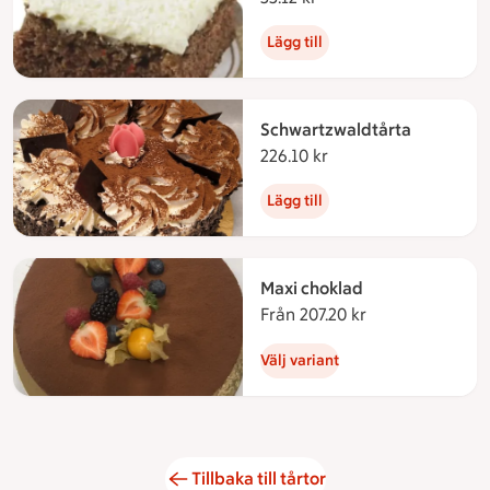
Lägg till
Schwartzwaldtårta
226.10 kr
226.10 kronor
Lägg till
Maxi choklad
Från 207.20 kr
Från 207.20 kro
Välj variant
Tillbaka till tårtor