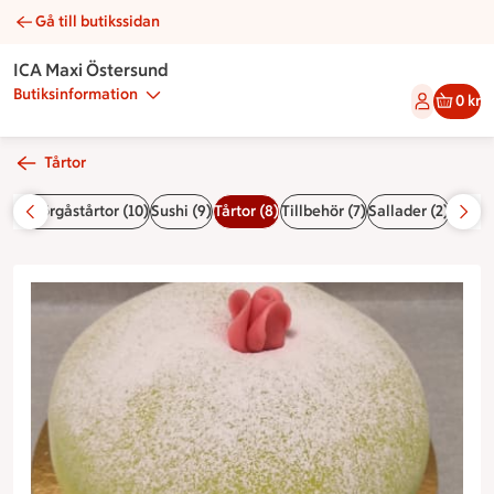
Gå till butikssidan
Prinsesstårta | Catering ICA Maxi Östersund
ICA Maxi Östersund
Butiksinformation
0 kr
Tårtor
(2)
Smörgåstårtor (10)
Sushi (9)
Tårtor (8)
Tillbehör (7)
Sallader (2)
Portio