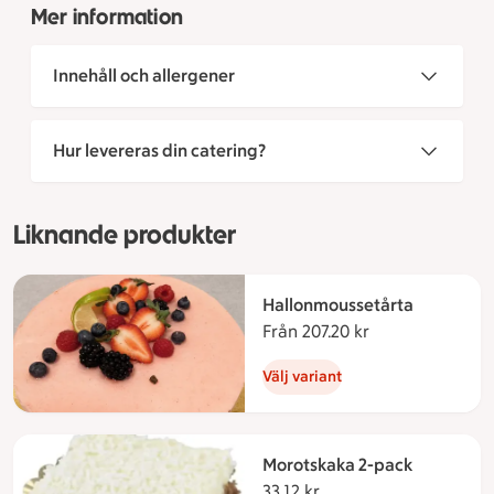
Mer information
Innehåll och allergener
Hur levereras din catering?
Liknande produkter
Hallonmoussetårta
Från 207.20 kr
Från 207.20 kro
Välj variant
Morotskaka 2-pack
33.12 kr
33.12 kronor