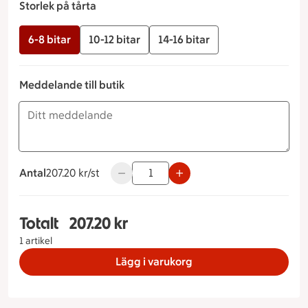
Storlek på tårta
6-8 bitar
10-12 bitar
14-16 bitar
Meddelande till butik
Antal
207.20 kronor styck
207.20 kr/st
Använd knapparna för att minska eller ö
Totalt
207.20 kr
Totalt 1 stycken Prinsesstårta Storlek på tårta 6-
1 artikel
Lägg i varukorg