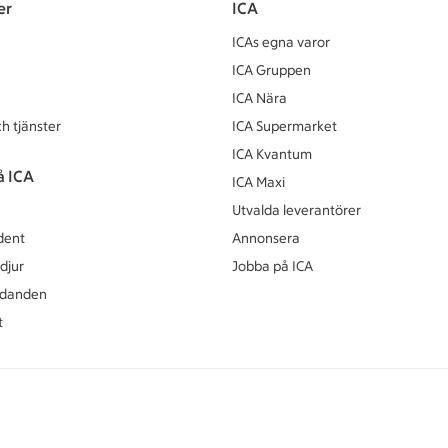
er
ICA
ICAs egna varor
ICA Gruppen
ICA Nära
h tjänster
ICA Supermarket
ICA Kvantum
å ICA
ICA Maxi
Utvalda leverantörer
dent
Annonsera
djur
Jobba på ICA
udanden
t