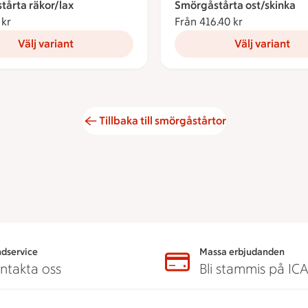
tårta räkor/lax
Smörgåstårta ost/skinka
 kr
Från 567 kronor
Från 416.40 kr
Från 416.40 
Välj variant
Välj variant
Tillbaka till smörgåstårtor
dservice
Massa erbjudanden
ntakta oss
Bli stammis på IC