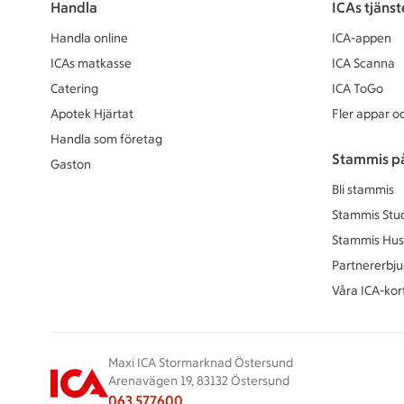
Handla
ICAs tjänst
Handla online
ICA-appen
ICAs matkasse
ICA Scanna
Catering
ICA ToGo
Apotek Hjärtat
Fler appar oc
Handla som företag
Stammis p
Gaston
Bli stammis
Stammis Stu
Stammis Hus
Partnererbj
Våra ICA-kor
Maxi ICA Stormarknad Östersund
Arenavägen 19, 83132 Östersund
063 577600