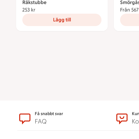
Räkstubbe
Smörgås
253 kr
253 kronor
Från 567
Lägg till
Sidfot
Få snabbt svar
Kun
FAQ
Ko