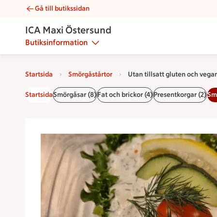
Gå till butikssidan
Utan tillsatt gluten och vegansk smörgåstårta (per bit) | Cat
ICA Maxi Östersund
Butiksinformation
Startsida
Smörgåstårtor
Utan tillsatt gluten och vega
Startsida
Smörgåsar (8)
Fat och brickor (4)
Presentkorgar (2)
Smö