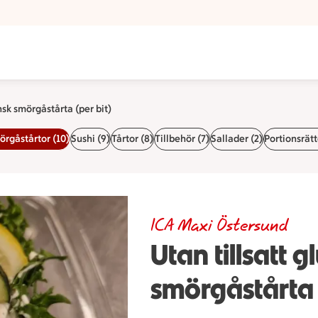
ering ICA Maxi Östersund
nsk smörgåstårta (per bit)
rgåstårtor (10)
Sushi (9)
Tårtor (8)
Tillbehör (7)
Sallader (2)
Portionsrätt
ICA Maxi Östersund
Utan tillsatt 
smörgåstårta 