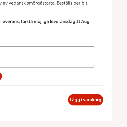
iv av vegansk smörgåstårta. Beställs per bit.
n leverans, första möjliga leveransdag 11 Aug
na för att minska eller öka värdet, eller ange ett värde manue
illsatt gluten och vegansk smörgåstårta (per bit), 84.22 kronor
Lägg i varukorg