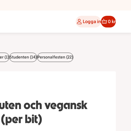
Logga in
0 kr
er (1)
Studenten (14)
Personalfesten (22)
gluten och vegansk
(per bit)