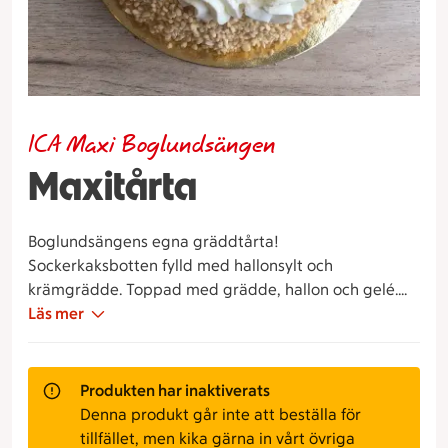
ICA Maxi Boglundsängen
Maxitårta
Boglundsängens egna gräddtårta!
Sockerkaksbotten fylld med hallonsylt och
krämgrädde. Toppad med grädde, hallon och gelé.
Krokantströssel runt om.
Läs mer
Produkten har inaktiverats
Denna produkt går inte att beställa för
tillfället, men kika gärna in vårt övriga