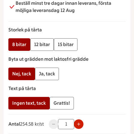
Beställ minst tre dagar innan leverans, första
möjliga leveransdag 12 Aug
Storlek på tårta
8 bitar
12 bitar
15 bitar
Byta ut grädden mot laktosfri grädde
Nej, tack
Ja, tack
Text på tårta
Ingen text, tack
Grattis!
Antal
254.58 kronor styck
254.58 kr/st
Använd knapparna för att minska eller ö