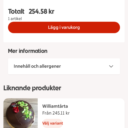
Totalt
254.58 kr
Totalt 1 stycken Citronella Storlek på tårta 8 bi
1 artikel
Lägg i varukorg
Mer information
Innehåll och allergener
Liknande produkter
Williamtårta
Från 245.11 kr
Från 245.11 kronor
Välj variant