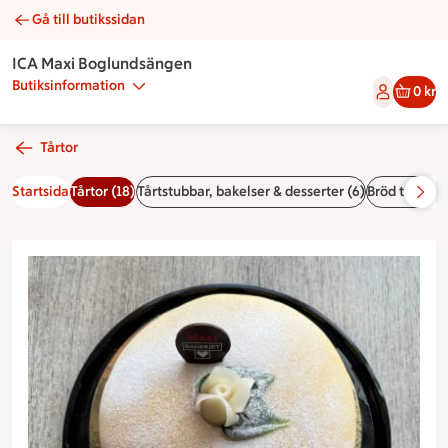
Gå till butikssidan
Citronella | Catering ICA Maxi Boglundsängen
ICA Maxi Boglundsängen
Butiksinformation
0 kr
Tårtor
Startsida
Tårtor (18)
Tårtstubbar, bakelser & desserter (6)
Bröd till fest 