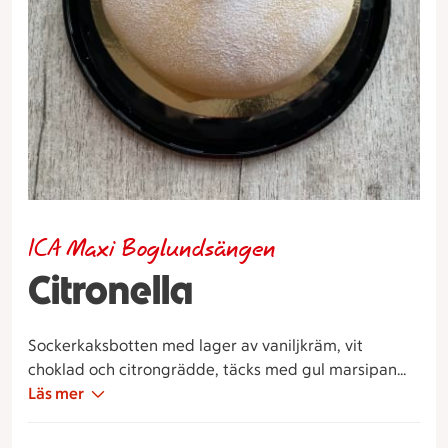
ICA Maxi Boglundsängen
Citronella
Sockerkaksbotten med lager av vaniljkräm, vit
choklad och citrongrädde, täcks med gul marsipan
och en vit ros.
Läs mer