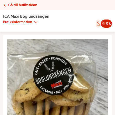
Gå till butikssidan
Makalösa | Catering ICA Maxi Boglundsängen
ICA Maxi Boglundsängen
Butiksinformation
0 kr