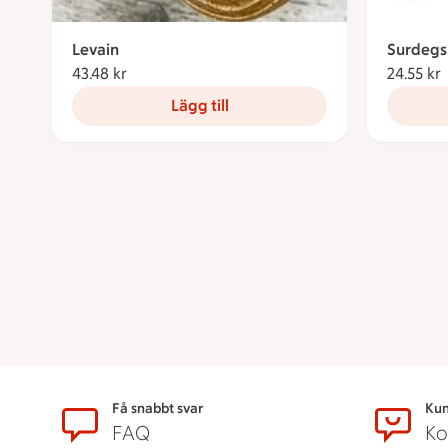
Levain
Surdegs
43.48 kr
43.48 kronor
24.55 kr
Lägg till
Sidfot
Få snabbt svar
Kun
FAQ
Ko