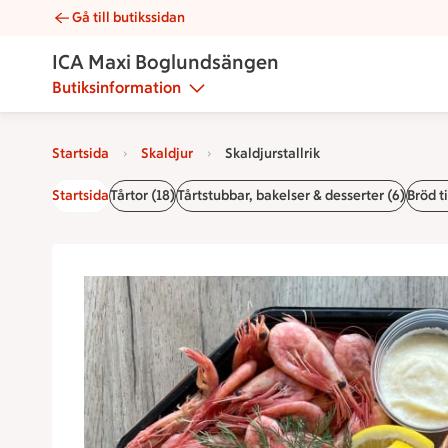
Gå till butikssidan
Skaldjurstallrik | Catering ICA Maxi Boglundsängen
ICA Maxi Boglundsängen
Butiksinformation
Startsida
Skaldjur
Skaldjurstallrik
Startsida
Tårtor (18)
Tårtstubbar, bakelser & desserter (6)
Bröd ti