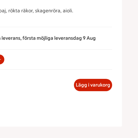
aj, rökta räkor, skagenröra, aioli.
n leverans, första möjliga leveransdag 9 Aug
rna för att minska eller öka värdet, eller ange ett värde manu
rstallrik, 415.40 kronor
Lägg i varukorg