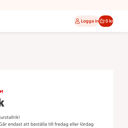
Logga in
0 kr
en
k
urstallrik!
Går endast att beställa till fredag eller lördag