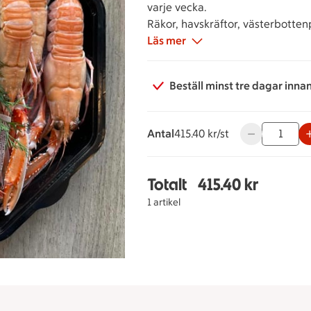
varje vecka.
Räkor, havskräftor, västerbottenp
Läs mer
Beställ minst tre dagar inna
Antal
415.40 kronor styck
415.40 kr/st
Använd knappa
Totalt
415.40 kr
Totalt 1 stycken Skaldju
1 artikel