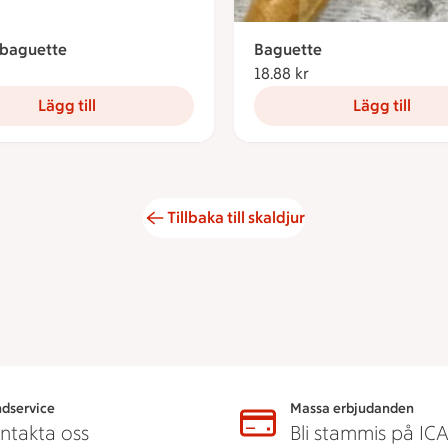
baguette
Baguette
24.55 kronor
18.88 kr
18.88 kronor
Lägg till
Lägg till
Tillbaka till skaldjur
dservice
Massa erbjudanden
ntakta oss
Bli stammis på IC