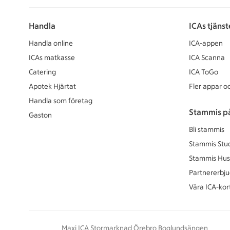
Handla
ICAs tjänst
Handla online
ICA-appen
ICAs matkasse
ICA Scanna
Catering
ICA ToGo
Apotek Hjärtat
Fler appar oc
Handla som företag
Stammis p
Gaston
Bli stammis
Stammis Stu
Stammis Hus
Partnererbj
Våra ICA-kor
Maxi ICA Stormarknad Örebro Boglundsängen