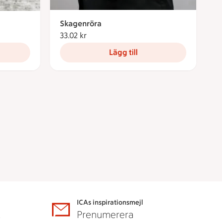
Skagenröra
33.02 kr
33.02 kronor
Lägg till
ICAs inspirationsmejl
A
Prenumerera