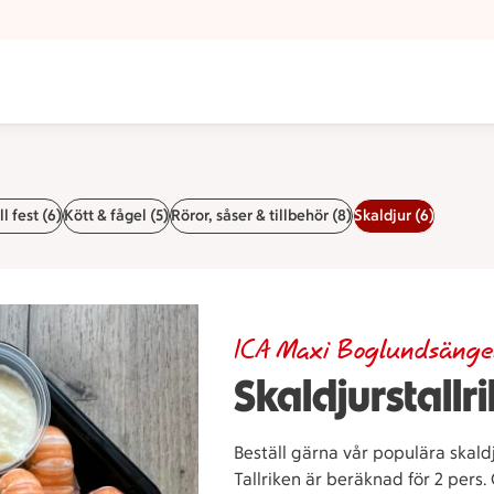
ll fest (6)
Kött & fågel (5)
Röror, såser & tillbehör (8)
Skaldjur (6)
ICA Maxi Boglundsäng
Skaldjurstallri
Beställ gärna vår populära skaldj
Tallriken är beräknad för 2 pers. 