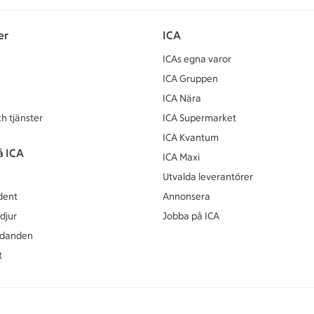
er
ICA
ICAs egna varor
ICA Gruppen
ICA Nära
h tjänster
ICA Supermarket
ICA Kvantum
å ICA
ICA Maxi
Utvalda leverantörer
dent
Annonsera
djur
Jobba på ICA
udanden
t