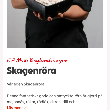
ICA Maxi Boglundsängen
Skagenröra
Vår egen Skagenröra!
Denna fantastiskt goda och omtyckta röra är gjord på
majonnäs, räkor, rödlök, citron, dill och
cayennepeppar.
Läs mer