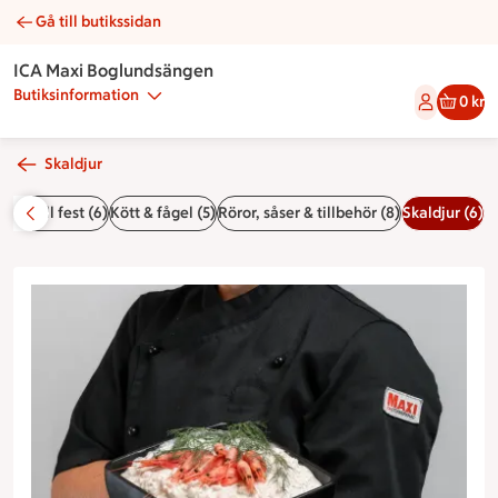
Gå till butikssidan
Skagenröra | Catering ICA Maxi Boglundsängen
ICA Maxi Boglundsängen
Butiksinformation
0 kr
Skaldjur
Bröd till fest (6)
Kött & fågel (5)
Röror, såser & tillbehör (8)
Skaldjur (6)