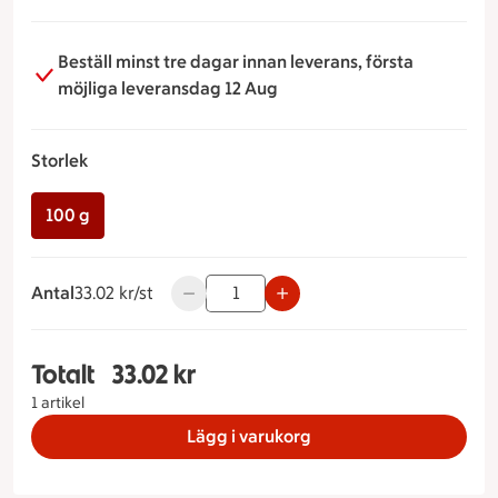
Beställ minst tre dagar innan leverans, första
möjliga leveransdag 12 Aug
Storlek
100 g
Antal
33.02 kronor styck
33.02 kr/st
Använd knapparna för att minska eller ök
Totalt
33.02 kr
Totalt 1 stycken Skagenröra Storlek 100 g, 33.02
1 artikel
Lägg i varukorg