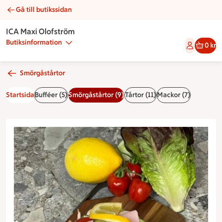
Gå till butikssidan
Portionsbit räkor & skinka | Catering ICA Maxi Olofström
ICA Maxi Olofström
Butiksinformation
0 kr
Smörgåstårtor
Startsida
Bufféer (5)
Smörgåstårtor (9)
Tårtor (11)
Mackor (7)