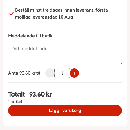
Beställ minst tre dagar innan leverans, första
möjliga leveransdag 10 Aug
Meddelande till butik
Antal
93.60 kronor styck
93.60 kr/st
Använd knapparna för att minska eller ök
Totalt
93.60 kr
Totalt 1 stycken Portionsbit Räkor & skinka, 93.6
1 artikel
Lägg i varukorg