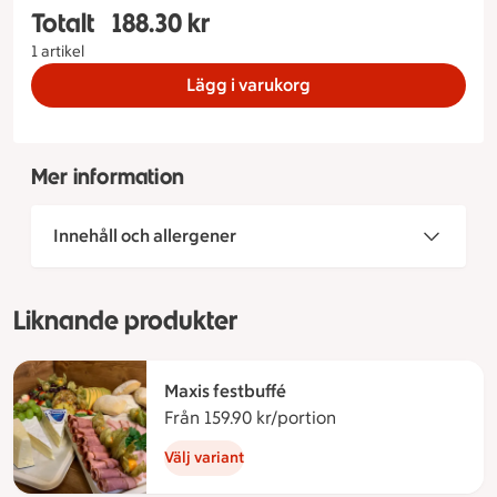
Totalt
188.30 kr
Totalt 1 stycken Vegansk tallrik 1 person, 188.30
1 artikel
Lägg i varukorg
Mer information
Innehåll och allergener
Liknande produkter
Maxis festbuffé
Från 159.90 kr/portion
Från 159.90 kronor p
Välj variant