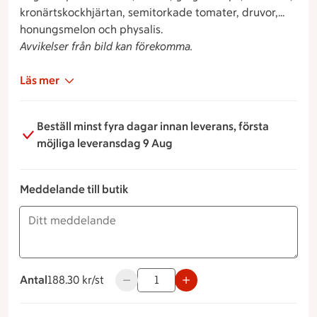
kronärtskockhjärtan, semitorkade tomater, druvor,
honungsmelon och physalis.
Avvikelser från bild kan förekomma.
Läs mer
Beställ minst fyra dagar innan leverans, första
möjliga leveransdag 9 Aug
Meddelande till butik
Antal
188.30 kronor styck
188.30 kr/st
Använd knapparna för att minska eller ö