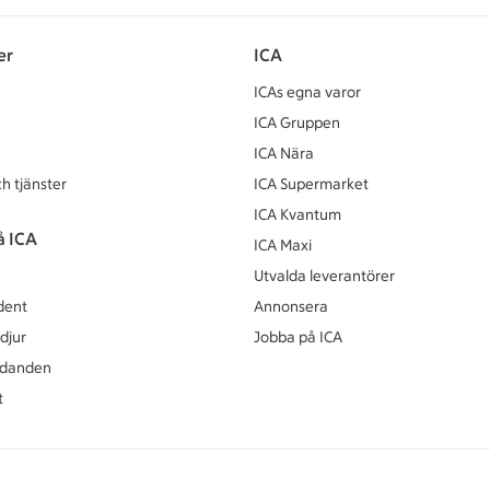
er
ICA
ICAs egna varor
ICA Gruppen
ICA Nära
h tjänster
ICA Supermarket
ICA Kvantum
å ICA
ICA Maxi
Utvalda leverantörer
dent
Annonsera
djur
Jobba på ICA
udanden
t