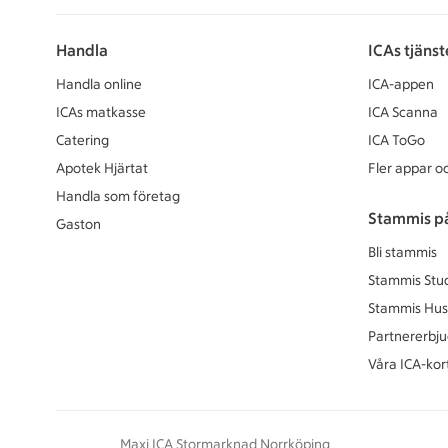
Handla
ICAs tjänst
Handla online
ICA-appen
ICAs matkasse
ICA Scanna
Catering
ICA ToGo
Apotek Hjärtat
Fler appar oc
Handla som företag
Stammis p
Gaston
Bli stammis
Stammis Stu
Stammis Hus
Partnererbj
Våra ICA-kor
Maxi ICA Stormarknad Norrköping