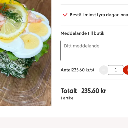
Beställ minst fyra dagar inn
Meddelande till butik
Antal
235.60 kronor styck
235.60 kr/st
Använd knappa
Totalt
235.60 kr
Totalt 1 stycken Ägg& 
1 artikel