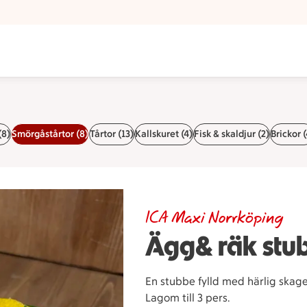
(8)
Smörgåstårtor (8)
Tårtor (13)
Kallskuret (4)
Fisk & skaldjur (2)
Brickor (
ICA Maxi Norrköping
Ägg& räk stu
En stubbe fylld med härlig ska
Lagom till 3 pers.