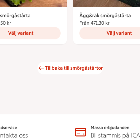
 smörgåstårta
Ägg&räk smörgåstårta
.50 kr
Från 519.50 kronor
Från 471.30 kr
Från 471.30 k
Välj variant
Välj variant
Tillbaka till smörgåstårtor
dservice
Massa erbjudanden
ntakta oss
Bli stammis på IC