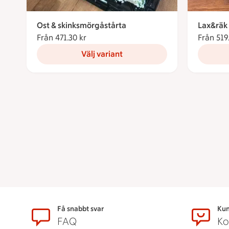
Ost & skinksmörgåstårta
Lax&räk
Från 471.30 kr
Från 471.30 kronor
Från 519
Välj variant
Sidfot
Få snabbt svar
Kun
FAQ
Ko