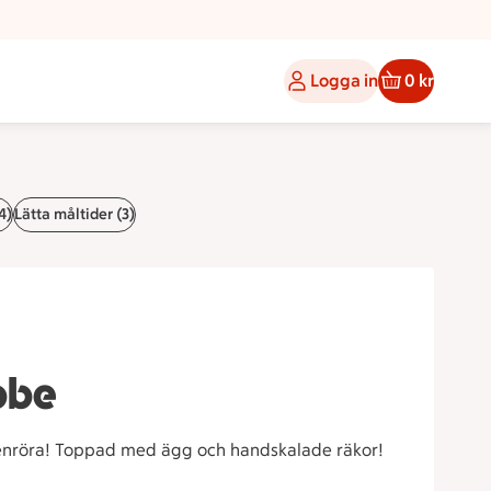
Logga in
0 kr
4)
Lätta måltider (3)
bbe
genröra! Toppad med ägg och handskalade räkor!