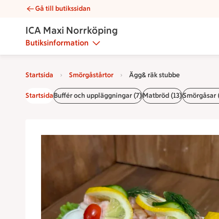
Gå till butikssidan
Ägg& räk stubbe | Catering ICA Maxi Norrköping
ICA Maxi Norrköping
Butiksinformation
Startsida
Smörgåstårtor
Ägg& räk stubbe
Startsida
Buffér och uppläggningar (7)
Matbröd (13)
Smörgåsar 