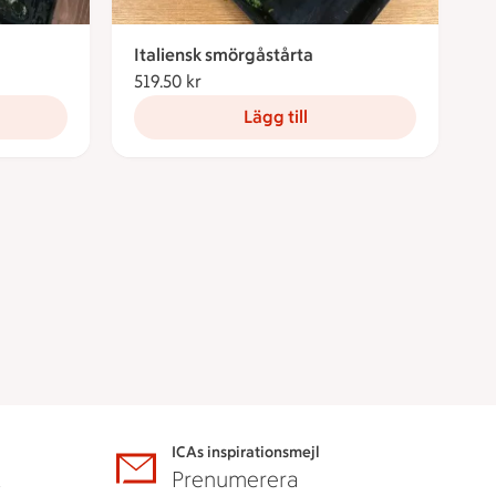
Italiensk smörgåstårta
ronor
519.50 kr
519.50 kronor
Lägg till
ICAs inspirationsmejl
A
Prenumerera