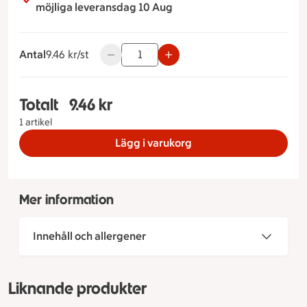
möjliga leveransdag 10 Aug
Antal
9.46 kronor styck
9.46 kr/st
Använd knapparna för att minska eller öka
Totalt
9.46 kr
Totalt 1 stycken Surdegsfralla, 9.46 kronor
1 artikel
Lägg i varukorg
Mer information
Innehåll och allergener
Liknande produkter