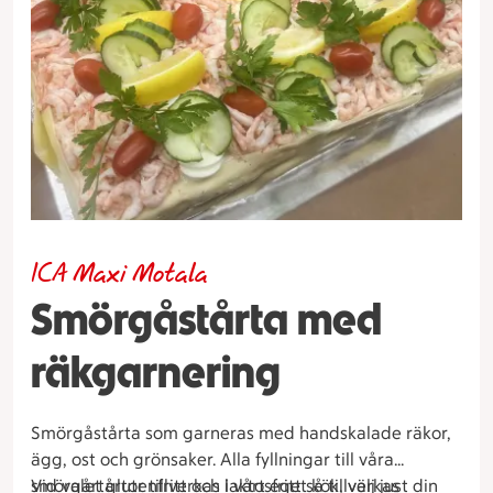
ICA Maxi Motala
Smörgåstårta med
räkgarnering
Smörgåstårta som garneras med handskalade räkor,
ägg, ost och grönsaker. Alla fyllningar till våra
smörgårtårtor tillverkas i vårt eget kök, välj just din
Vid valet glutenfritt och laktosfritt så tillverkas