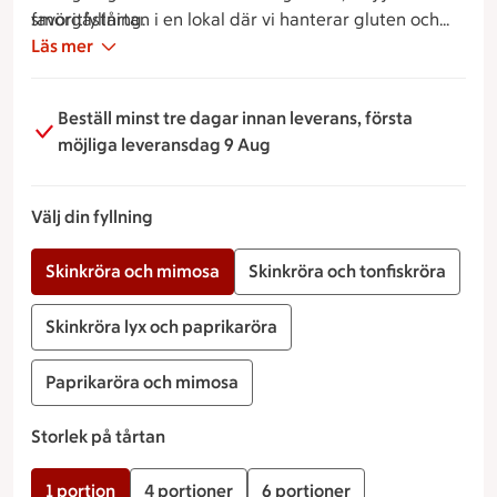
favoritfyllning.
smörgåstårtan i en lokal där vi hanterar gluten och
laktos.
Läs mer
Beställ minst tre dagar innan leverans, första
möjliga leveransdag 9 Aug
Välj din fyllning
Skinkröra och mimosa
Skinkröra och tonfiskröra
Skinkröra lyx och paprikaröra
Paprikaröra och mimosa
Storlek på tårtan
1 portion
4 portioner
6 portioner