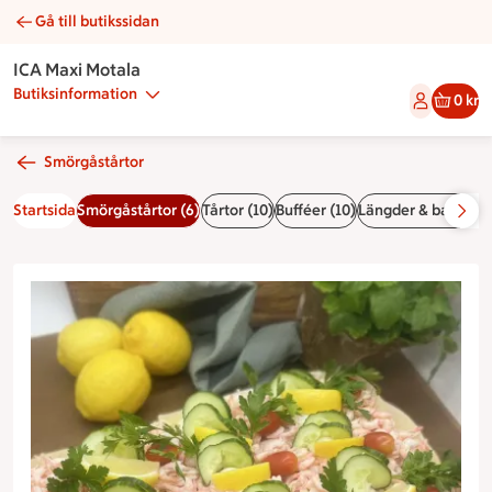
Gå till butikssidan
Smörgåstårta med räkgarnering | Catering ICA Maxi Motala
ICA Maxi Motala
Butiksinformation
0 kr
Smörgåstårtor
Startsida
Smörgåstårtor (6)
Tårtor (10)
Bufféer (10)
Längder & bakelser