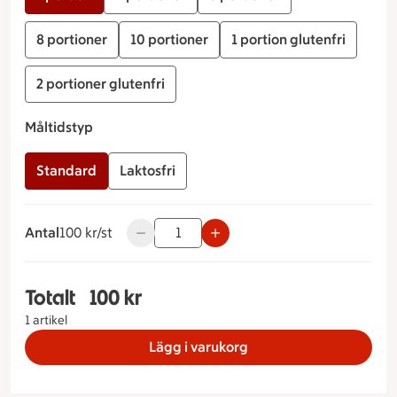
8 portioner
10 portioner
1 portion glutenfri
2 portioner glutenfri
Måltidstyp
Standard
Laktosfri
Antal
100 kronor styck
100 kr/st
Använd knapparna för att minska eller öka
Totalt
100 kr
Totalt 1 stycken Smörgåstårta med räkgarnering 
1 artikel
Lägg i varukorg