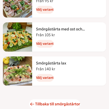
Från 95 kr
Från 95 kronor
Välj variant
Smörgåstårta med ost och
fruktgarnering
Från 105 kr
Från 105 kronor
Välj variant
Smörgåstårta lax
Från 140 kr
Från 140 kronor
Välj variant
Tillbaka till smörgåstårtor