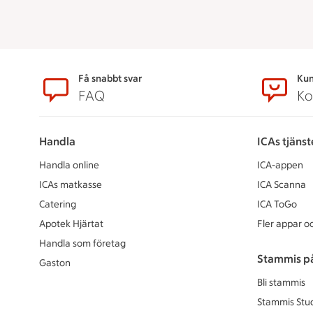
Sidfot
Få snabbt svar
Kun
FAQ
Ko
Handla
ICAs tjänst
Handla online
ICA-appen
ICAs matkasse
ICA Scanna
Catering
ICA ToGo
Apotek Hjärtat
Fler appar oc
Handla som företag
Stammis p
Gaston
Bli stammis
Stammis Stu