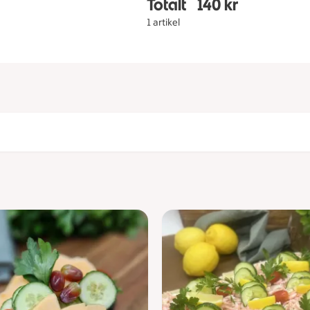
Totalt
140 kr
Totalt 1 stycken Smörg
1 artikel