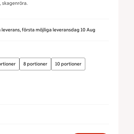
, skagenröra.
n leverans, första möjliga leveransdag 10 Aug
ortioner
8 portioner
10 portioner
 för att minska eller öka värdet, eller ange ett värde manuel