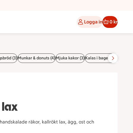
Logga in
0 kr
sbröd (3)
Munkar & donuts (4)
Mjuka kakor (3)
Kalas i bageriet! (10)
Fira
 lax
ndskalade räkor, kallrökt lax, ägg, ost och