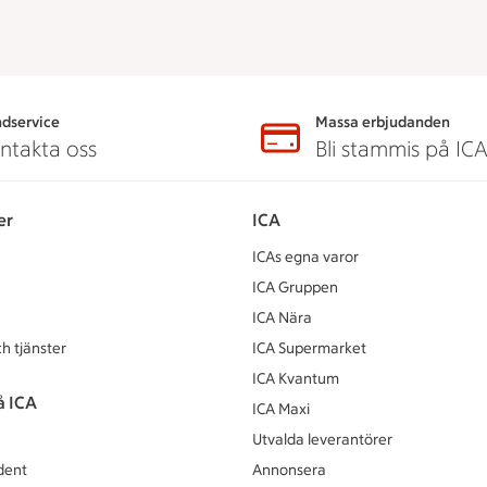
dservice
Massa erbjudanden
ntakta oss
Bli stammis på IC
er
ICA
ICAs egna varor
ICA Gruppen
ICA Nära
h tjänster
ICA Supermarket
ICA Kvantum
å ICA
ICA Maxi
Utvalda leverantörer
dent
Annonsera