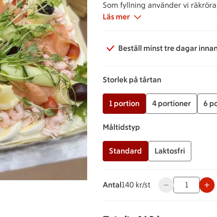
Som fyllning använder vi räkröra
Läs mer
Beställ minst tre dagar inna
Storlek på tårtan
1 portion
4 portioner
6 p
Måltidstyp
Standard
Laktosfri
Antal
140 kronor styck
140 kr/st
Använd knapparna