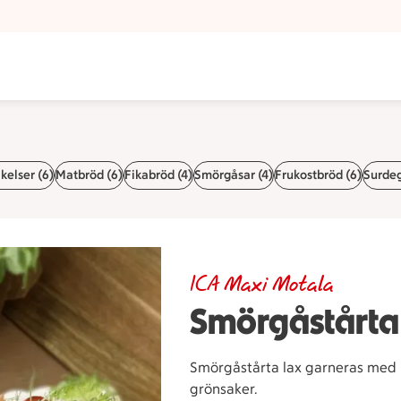
kelser (6)
Matbröd (6)
Fikabröd (4)
Smörgåsar (4)
Frukostbröd (6)
Surdeg
ICA Maxi Motala
Smörgåstårta
Smörgåstårta lax garneras med ha
grönsaker.