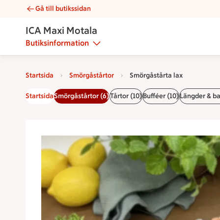
Gå till butikssidan
Smörgåstårta lax | Catering ICA Maxi Motala
ICA Maxi Motala
Butiksinformation
Startsida
Smörgåstårtor
Smörgåstårta lax
Startsida
Smörgåstårtor (6)
Tårtor (10)
Bufféer (10)
Längder & ba