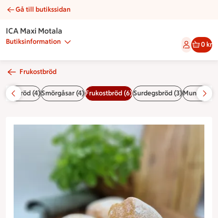
Gå till butikssidan
Källarfranska | Catering ICA Maxi Motala
ICA Maxi Motala
Butiksinformation
0 kr
Frukostbröd
)
Fikabröd (4)
Smörgåsar (4)
Frukostbröd (6)
Surdegsbröd (3)
Munkar & d