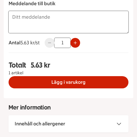
Meddelande till butik
Antal
5.63 kronor styck
5.63 kr/st
Använd knapparna för att minska eller öka
Totalt
5.63 kr
Totalt 1 stycken Källarfranska, 5.63 kronor
1 artikel
Lägg i varukorg
Mer information
Innehåll och allergener