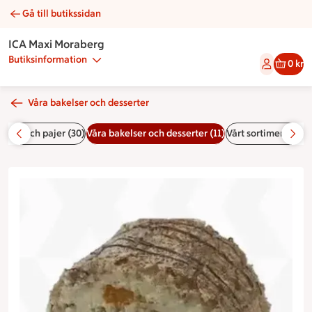
Gå till butikssidan
Budapestbakelse | Catering ICA Maxi Moraberg
ICA Maxi Moraberg
Butiksinformation
0 kr
Våra bakelser och desserter
tårtor och pajer (30)
Våra bakelser och desserter (11)
Vårt sortiment med 