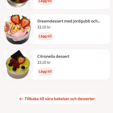
Lägg till
Dreamdessert med jordgubb och
vanilj
33.10 kr
33.10 kronor
Lägg till
Citronella dessert
33.10 kr
33.10 kronor
Lägg till
Tillbaka till våra bakelser och desserter