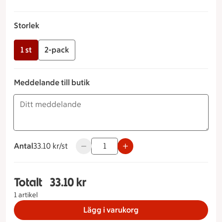
Storlek
1 st
2-pack
Meddelande till butik
Antal
33.10 kronor styck
33.10 kr/st
Använd knapparna för att minska eller ök
Totalt
33.10 kr
Totalt 1 stycken Budapestbakelse Storlek 1 st, 3
1 artikel
Lägg i varukorg