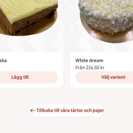
aka
White dream
3 kronor
Från 216.50 kr
Från 216.50 k
Lägg till
Välj variant
Tillbaka till våra tårtor och pajer