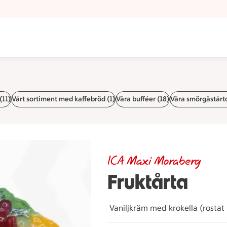
(11)
Vårt sortiment med kaffebröd (1)
Våra bufféer (18)
Våra smörgåstårto
ICA Maxi Moraberg
Fruktårta
Vaniljkräm med krokella (rostat p