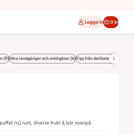
Logga in
0 kr
r (9)
Våra landgångar och smörgåsar (6)
Tips från delikatessdisken. (2)
uffat ris) runt, diverse frukt & bär ovanpå