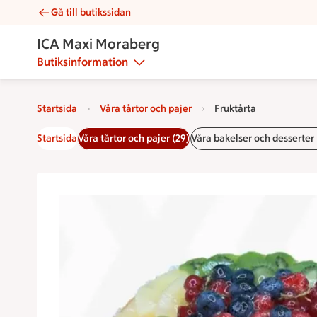
Gå till butikssidan
Fruktårta | Catering ICA Maxi Moraberg
ICA Maxi Moraberg
Butiksinformation
Startsida
Våra tårtor och pajer
Fruktårta
Startsida
Våra tårtor och pajer (29)
Våra bakelser och desserter 