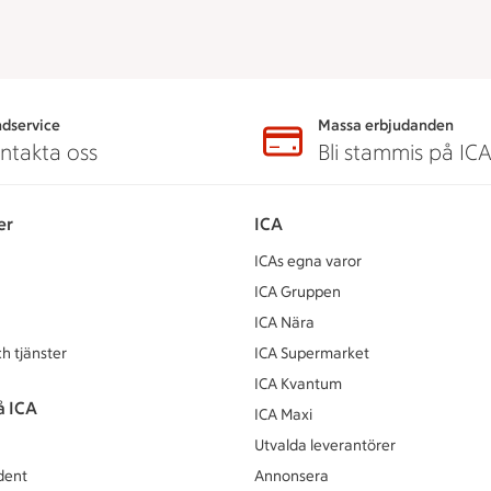
dservice
Massa erbjudanden
ntakta oss
Bli stammis på IC
er
ICA
ICAs egna varor
ICA Gruppen
ICA Nära
h tjänster
ICA Supermarket
ICA Kvantum
å ICA
ICA Maxi
Utvalda leverantörer
dent
Annonsera