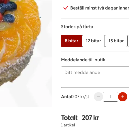
Beställ minst två dagar inna
Storlek på tårta
8 bitar
12 bitar
15 bitar
Meddelande till butik
Antal
207 kronor styck
207 kr/st
Använd knapparna
Totalt
207 kr
Totalt 1 stycken Fruktå
1 artikel