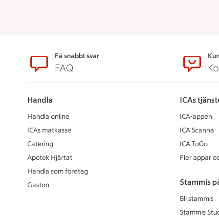
Sidfot
Få snabbt svar
Kun
FAQ
Ko
Handla
ICAs tjänst
Handla online
ICA-appen
ICAs matkasse
ICA Scanna
Catering
ICA ToGo
Apotek Hjärtat
Fler appar oc
Handla som företag
Stammis p
Gaston
Bli stammis
Stammis Stu