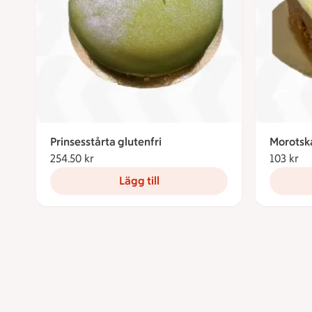
Prinsesstårta glutenfri
Morotsk
254.50 kr
254.50 kronor
103 kr
10
Lägg till