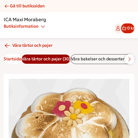
Gå till butikssidan
Citronmarängpaj | Catering ICA Maxi Moraberg
ICA Maxi Moraberg
Butiksinformation
0 kr
Våra tårtor och pajer
Startsida
Våra tårtor och pajer (30)
Våra bakelser och desserter (11)
Vå