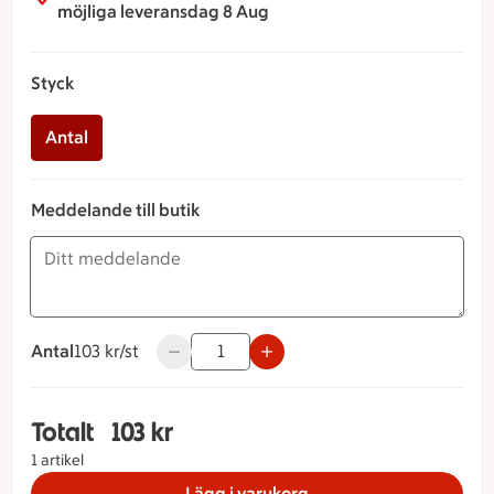
möjliga leveransdag 8 Aug
Styck
Antal
Meddelande till butik
Antal
103 kronor styck
103 kr/st
Använd knapparna för att minska eller öka
Totalt
103 kr
Totalt 1 stycken Citronmarängpaj Styck Antal, 1
1 artikel
Lägg i varukorg