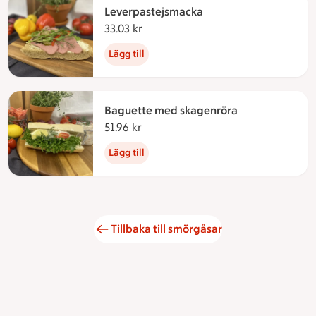
Leverpastejsmacka
33.03 kr
33.03 kronor
Lägg till
Baguette med skagenröra
51.96 kr
51.96 kronor
Lägg till
Tillbaka till smörgåsar