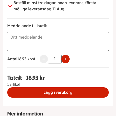
Beställ minst tre dagar innan leverans, första
möjliga leveransdag 11 Aug
Meddelande till butik
Antal
18.93 kronor styck
18.93 kr/st
Använd knapparna för att minska eller ök
Totalt
18.93 kr
Totalt 1 stycken Grov fralla med ost & skinka, 18
1 artikel
Lägg i varukorg
Mer information