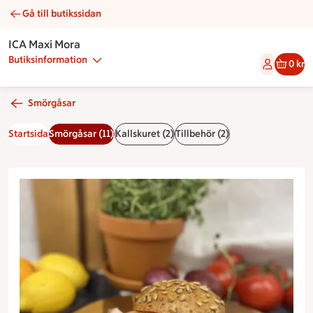
Gå till butikssidan
Grov fralla med ost & skinka | Catering ICA Maxi Mora
ICA Maxi Mora
Butiksinformation
0 kr
Smörgåsar
Startsida
Smörgåsar (11)
Kallskuret (2)
Tillbehör (2)