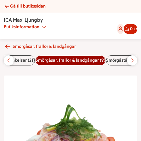
Gå till butikssidan
Räksmörgås jumbo | Catering ICA Maxi Ljungby
ICA Maxi Ljungby
Butiksinformation
0 kr
Smörgåsar, frallor & landgångar
tor & bakelser (21)
Smörgåsar, frallor & landgångar (9)
Smörgåstårtor (4)