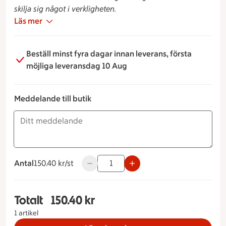
skilja sig något i verkligheten.
Läs mer
Beställ minst fyra dagar innan leverans, första
möjliga leveransdag 10 Aug
Meddelande till butik
Antal
150.40 kronor styck
150.40 kr/st
Använd knapparna för att minska eller ö
Totalt
150.40 kr
Totalt 1 stycken Räksmörgås Jumbo, 150.40 kron
1 artikel