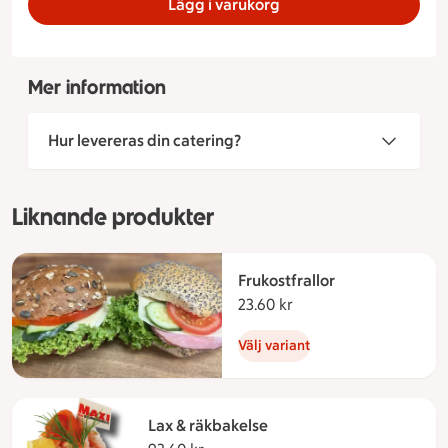
Lägg i varukorg
Mer information
Hur levereras din catering?
Liknande produkter
Frukostfrallor
23.60 kr
23.60 kronor
Välj variant
Lax & räkbakelse