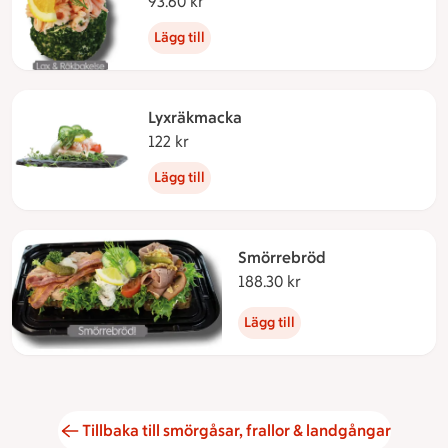
93.60 kr
93.60 kronor
Lägg till
Lyxräkmacka
122 kr
122 kronor
Lägg till
Smörrebröd
188.30 kr
188.30 kronor
Lägg till
Tillbaka till smörgåsar, frallor & landgångar