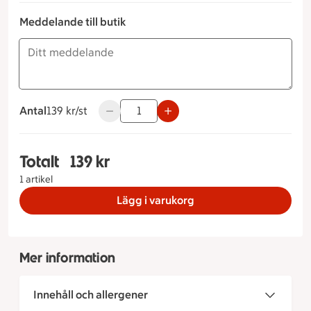
Meddelande till butik
Antal
139 kronor styck
139 kr/st
Använd knapparna för att minska eller öka
Totalt
139 kr
Totalt 1 stycken Bufféfat 2 Protein Kycklingspett
1 artikel
Lägg i varukorg
Mer information
Innehåll och allergener