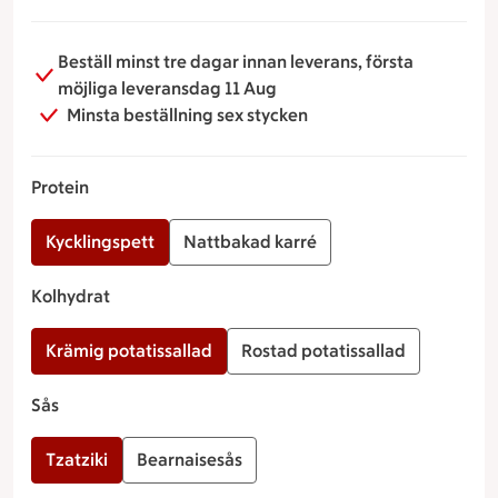
Beställ minst tre dagar innan leverans, första
möjliga leveransdag 11 Aug
Minsta beställning sex stycken
Protein
Kycklingspett
Nattbakad karré
Kolhydrat
Krämig potatissallad
Rostad potatissallad
Sås
Tzatziki
Bearnaisesås