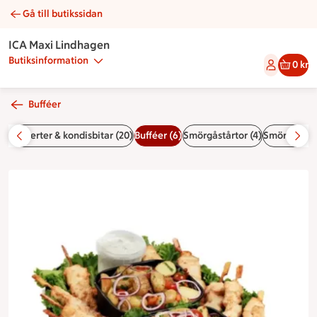
Gå till butikssidan
Bufféfat 2 | Catering ICA Maxi Lindhagen
ICA Maxi Lindhagen
Butiksinformation
0 kr
Bufféer
1)
Desserter & kondisbitar (20)
Bufféer (6)
Smörgåstårtor (4)
Smörgåsar & 