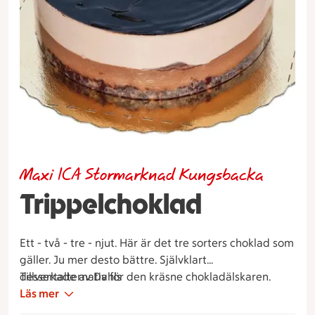
Maxi ICA Stormarknad Kungsbacka
Trippelchoklad
Ett - två - tre - njut. Här är det tre sorters choklad som
gäller. Ju mer desto bättre. Självklart
dessertalternativ för den kräsne chokladälskaren.
Tillverkade av Dahls
Läs mer