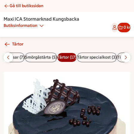
Gå till butikssidan
Trippelchoklad | Catering Maxi ICA Stormarknad Kungsbacka
Maxi ICA Stormarknad Kungsbacka
Butiksinformation
0 kr
Tårtor
Smörgåsar (7)
Smörgåstårta (5)
Tårtor (17)
Tårtor specialkost (3)
Tillbehör