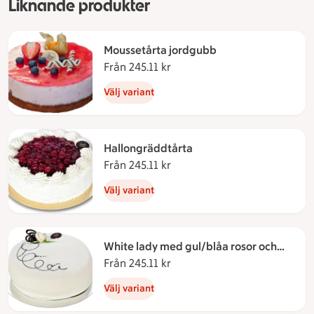
Liknande produkter
Moussetårta jordgubb
Från 245.11 kr
Från 245.11 kronor
Välj variant
Hallongräddtårta
Från 245.11 kr
Från 245.11 kronor
Välj variant
White lady med gul/blåa rosor och
flaggor
Från 245.11 kr
Från 245.11 kronor
Välj variant