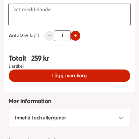
Antal
259 kronor styck
259 kr/st
Använd knapparna för att minska eller öka
Totalt
259 kr
Totalt 1 stycken Trippelchoklad Måltidstyp Stand
1 artikel
Lägg i varukorg
Mer information
Innehåll och allergener