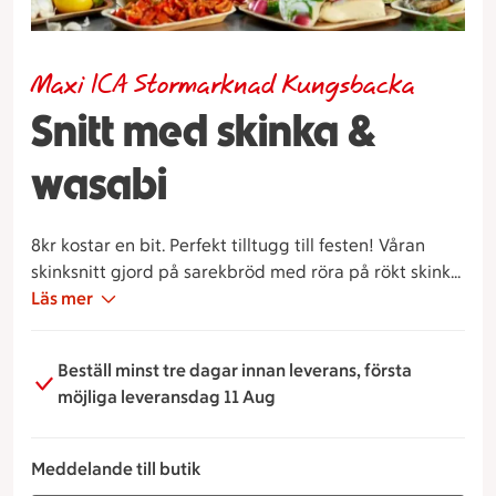
Maxi ICA Stormarknad Kungsbacka
Snitt med skinka &
wasabi
8kr kostar en bit. Perfekt tilltugg till festen! Våran
skinksnitt gjord på sarekbröd med röra på rökt skinka,
wasabi, creme cheese, rödlök & färsk spenat.
Läs mer
Beställ minst tre dagar innan leverans, första
möjliga leveransdag 11 Aug
Meddelande till butik