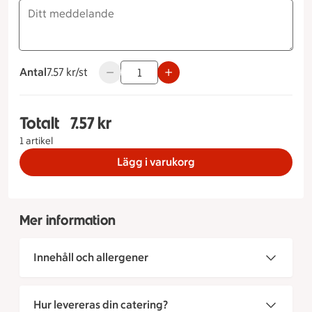
Antal
7.57 kronor styck
7.57 kr/st
Använd knapparna för att minska eller öka
Totalt
7.57 kr
Totalt 1 stycken Snitt med skinka & wasabi, 7.57 
1 artikel
Lägg i varukorg
Mer information
Innehåll och allergener
Hur levereras din catering?