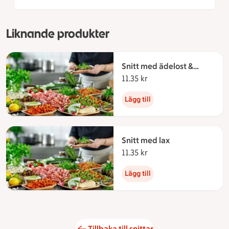
Liknande produkter
Snitt med ädelost &
fikonmarmelad
11.35 kr
11.35 kronor
Lägg till
Snitt med lax
11.35 kr
11.35 kronor
Lägg till
Tillbaka till snittar