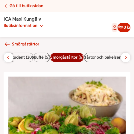
Gå till butikssidan
Rostbiff | Catering ICA Maxi Kungälv
ICA Maxi Kungälv
Butiksinformation
0 kr
Smörgåstårtor
rtsida
Student (20)
Buffè (5)
Smörgåstårtor (6)
Tårtor och bakelser (15)
Fr