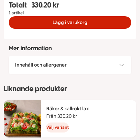
Totalt
330.20 kr
Totalt 1 stycken Rostbiff Storlek på tårta 4 bitar
1 artikel
Lägg i varukorg
Mer information
Innehåll och allergener
Liknande produkter
Räkor & kallrökt lax
Från 330.20 kr
Från 330.20 kronor
Välj variant