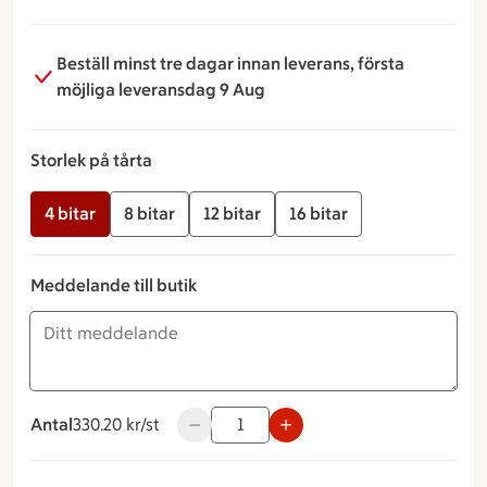
Beställ minst tre dagar innan leverans, första
möjliga leveransdag 9 Aug
Storlek på tårta
4 bitar
8 bitar
12 bitar
16 bitar
Meddelande till butik
Antal
330.20 kronor styck
330.20 kr/st
Använd knapparna för att minska eller ö