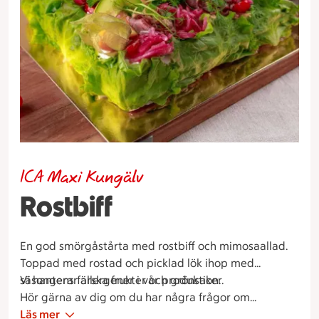
ICA Maxi Kungälv
Rostbiff
En god smörgåstårta med rostbiff och mimosaallad.
Toppad med rostad och picklad lök ihop med
säsongens färska frukter och grönsaker.
Vi hanterar allergener i vår produktion.
Hör gärna av dig om du har några frågor om
sortiment, allergier och specialbeställningar.
Läs mer