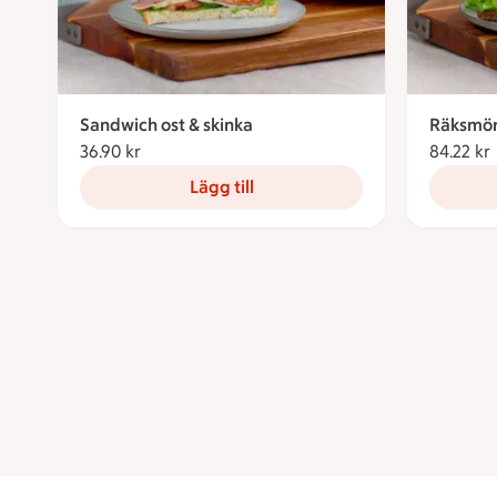
Sandwich ost & skinka
Räksmör
36.90 kr
36.90 kronor
84.22 kr
Lägg till