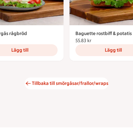
gås rågbröd
Baguette rostbiff & potatis
84.22 kronor
55.83 kr
55.83 kronor
Lägg till
Lägg till
Tillbaka till smörgåsar/frallor/wraps