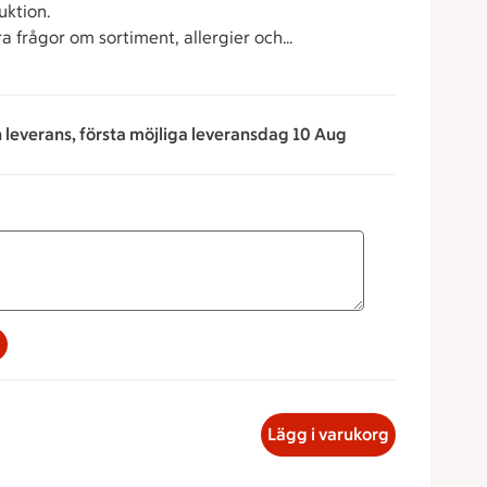
uktion.
a frågor om sortiment, allergier och
n leverans, första möjliga leveransdag 10 Aug
na för att minska eller öka värdet, eller ange ett värde manue
ich Tonfisk, 36.90 kronor
Lägg i varukorg