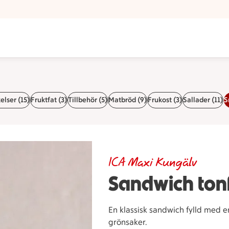
elser (15)
Fruktfat (3)
Tillbehör (5)
Matbröd (9)
Frukost (3)
Sallader (11)
S
ICA Maxi Kungälv
Sandwich tonf
En klassisk sandwich fylld med 
grönsaker.