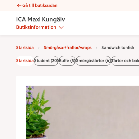
Gå till butikssidan
Sandwich tonfisk | Catering ICA Maxi Kungälv
ICA Maxi Kungälv
Butiksinformation
Startsida
Smörgåsar/frallor/wraps
Sandwich tonfisk
Startsida
Student (20)
Buffè (5)
Smörgåstårtor (6)
Tårtor och bak