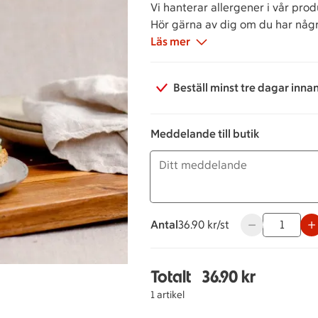
Vi hanterar allergener i vår prod
Hör gärna av dig om du har någr
specialbeställningar.
Läs mer
Beställ minst tre dagar inna
Meddelande till butik
Antal
36.90 kronor styck
36.90 kr/st
Använd knappar
Totalt
36.90 kr
Totalt 1 stycken Sandw
1 artikel