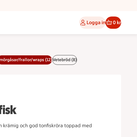
Logga in
0 kr
mörgåsar/frallor/wraps (12)
Vetebröd (8)
isk
en krämig och god tonfiskröra toppad med