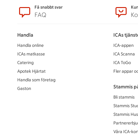
Sidfot
Få snabbt svar
Kun
FAQ
Ko
Handla
ICAs tjänst
Handla online
ICA-appen
ICAs matkasse
ICA Scanna
Catering
ICA ToGo
Apotek Hjärtat
Fler appar oc
Handla som företag
Stammis p
Gaston
Bli stammis
Stammis Stu
Stammis Hus
Partnererbj
Våra ICA-kor