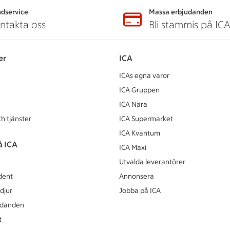
dservice
Massa erbjudanden
ntakta oss
Bli stammis på IC
er
ICA
ICAs egna varor
ICA Gruppen
ICA Nära
h tjänster
ICA Supermarket
ICA Kvantum
å ICA
ICA Maxi
Utvalda leverantörer
dent
Annonsera
djur
Jobba på ICA
udanden
t