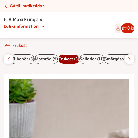
Gå till butikssidan
Chiapudding mango | Catering ICA Maxi Kungälv
ICA Maxi Kungälv
Butiksinformation
0 kr
Frukost
at (3)
Tillbehör (5)
Matbröd (9)
Frukost (3)
Sallader (11)
Smörgåsar/frallo