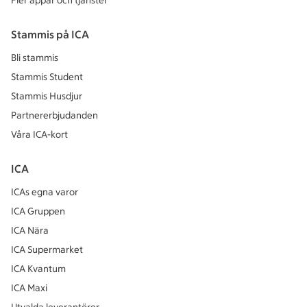
Fler appar och tjänster
Stammis på ICA
Bli stammis
Stammis Student
Stammis Husdjur
Partnererbjudanden
Våra ICA-kort
ICA
ICAs egna varor
ICA Gruppen
ICA Nära
ICA Supermarket
ICA Kvantum
ICA Maxi