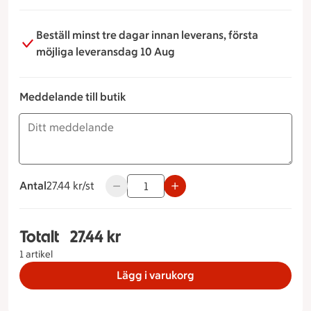
Beställ minst tre dagar innan leverans, första
möjliga leveransdag 10 Aug
Meddelande till butik
Antal
27.44 kronor styck
27.44 kr/st
Använd knapparna för att minska eller ök
Totalt
27.44 kr
Totalt 1 stycken Chiapudding Mango, 27.44 kron
1 artikel
Lägg i varukorg