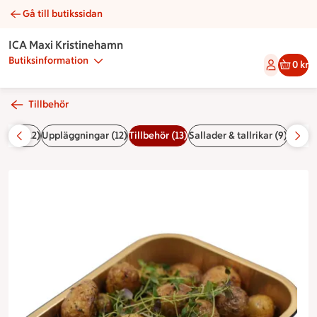
Gå till butikssidan
Rostad potatis | Catering ICA Maxi Kristinehamn
ICA Maxi Kristinehamn
Butiksinformation
0 kr
Tillbehör
rtor (12)
Uppläggningar (12)
Tillbehör (13)
Sallader & tallrikar (9)
Korgar