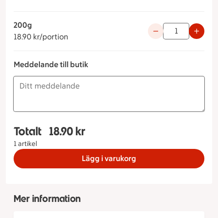
200g
18.90 kronor per portion
Använd knapparna fö
18.90 kr/portion
Meddelande till butik
Totalt
18.90 kr
Totalt 1 stycken Rostad potatis 200g, 18.90 kron
1 artikel
Lägg i varukorg
Mer information