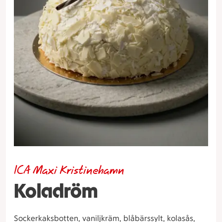
ICA Maxi Kristinehamn
Koladröm
Sockerkaksbotten, vaniljkräm, blåbärssylt, kolasås,