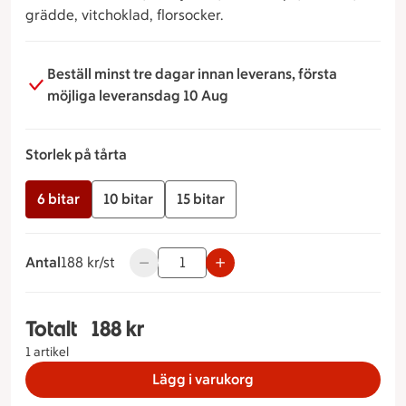
grädde, vitchoklad, florsocker.
Beställ minst tre dagar innan leverans, första
möjliga leveransdag 10 Aug
Storlek på tårta
6 bitar
10 bitar
15 bitar
Antal
188 kronor styck
188 kr/st
Använd knapparna för att minska eller öka
Totalt
188 kr
Totalt 1 stycken Koladröm Storlek på tårta 6 bita
1 artikel
Lägg i varukorg