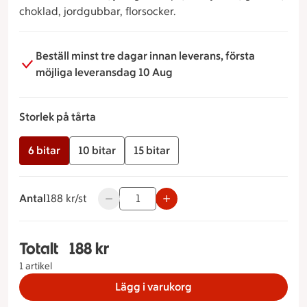
choklad, jordgubbar, florsocker.
Beställ minst tre dagar innan leverans, första
möjliga leveransdag 10 Aug
Storlek på tårta
6 bitar
10 bitar
15 bitar
Antal
188 kronor styck
188 kr/st
Använd knapparna för att minska eller öka
Totalt
188 kr
Totalt 1 stycken Gräddtårta Storlek på tårta 6 bi
1 artikel
Lägg i varukorg