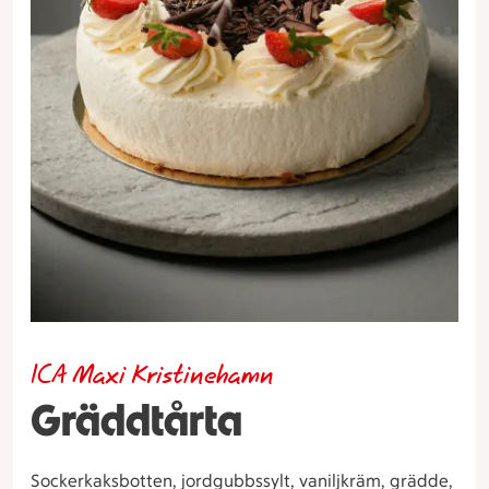
ICA Maxi Kristinehamn
Gräddtårta
Sockerkaksbotten, jordgubbssylt, vaniljkräm, grädde,