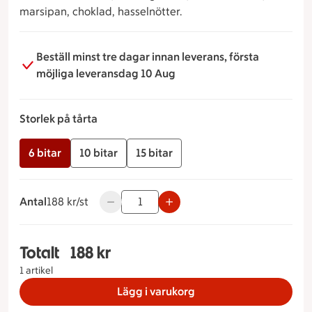
marsipan, choklad, hasselnötter.
Beställ minst tre dagar innan leverans, första
möjliga leveransdag 10 Aug
Storlek på tårta
6 bitar
10 bitar
15 bitar
Antal
188 kronor styck
188 kr/st
Använd knapparna för att minska eller öka
Totalt
188 kr
Totalt 1 stycken Bananza Storlek på tårta 6 bitar
1 artikel
Lägg i varukorg