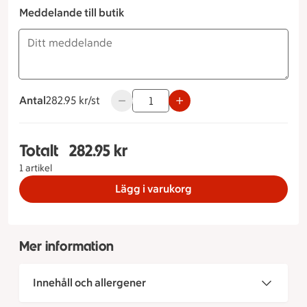
Meddelande till butik
Antal
282.95 kronor styck
282.95 kr/st
Använd knapparna för att minska eller ö
Totalt
282.95 kr
Totalt 1 stycken Smörgåstårta Orginal Storlek på
1 artikel
Lägg i varukorg
Mer information
Innehåll och allergener