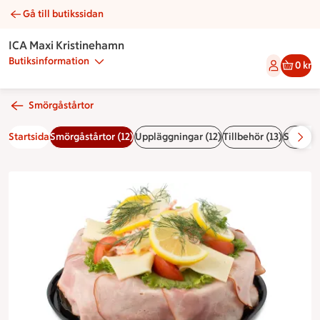
Gå till butikssidan
Smörgåstårta orginal | Catering ICA Maxi Kristinehamn
ICA Maxi Kristinehamn
Butiksinformation
0 kr
Smörgåstårtor
Startsida
Smörgåstårtor (12)
Uppläggningar (12)
Tillbehör (13)
Sallader