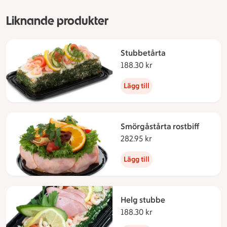
Liknande produkter
Stubbetårta
188.30 kr
188.30 kronor
Lägg till
Smörgåstårta rostbiff
282.95 kr
282.95 kronor
Lägg till
Helg stubbe
188.30 kr
188.30 kronor