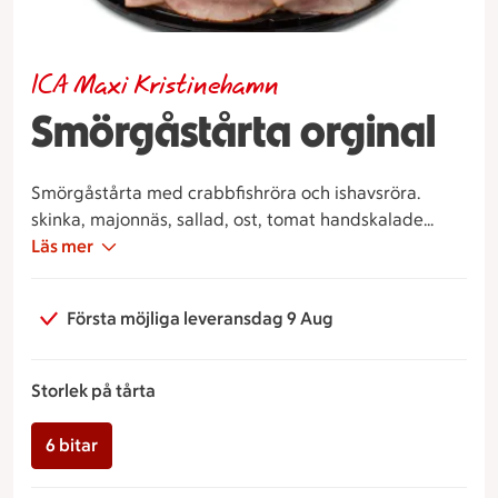
ICA Maxi Kristinehamn
Smörgåstårta orginal
Smörgåstårta med crabbfishröra och ishavsröra.
skinka, majonnäs, sallad, ost, tomat handskalade
räkor, gurka, citron & dill.
Läs mer
Första möjliga leveransdag 9 Aug
Storlek på tårta
6 bitar