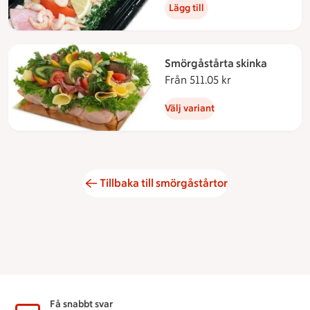
Lägg till
Smörgåstårta skinka
Från 511.05 kr
Från 511.05 kro
Välj variant
Tillbaka till smörgåstårtor
Sidfot
Få snabbt svar