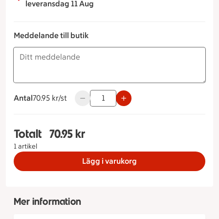
leveransdag 11 Aug
Meddelande till butik
Antal
70.95 kronor styck
70.95 kr/st
Använd knapparna för att minska eller ök
Totalt
70.95 kr
Totalt 1 stycken Ishavsbaguette, 70.95 kronor
1 artikel
Lägg i varukorg
Mer information