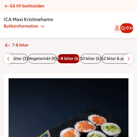
Gå till butikssidan
8 barnens favorit sushi | Catering ICA Maxi Kristinehamn
ICA Maxi Kristinehamn
Butiksinformation
0 kr
7-8 bitar
tårtsbitar (3)
Vegetariskt (4)
7-8 bitar (6)
10 bitar (6)
12 bitar & pokebow