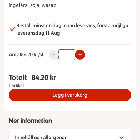
ingefära, soja, wasabi
Beställ minst en dag innan leverans, första möjliga
leveransdag 11 Aug
Antal
84.20 kronor styck
84.20 kr/st
Använd knapparna för att minska eller ök
Totalt
84.20 kr
Totalt 1 stycken 8 Barnens Favorit Sushi, 84.20 k
1 artikel
Lägg i varukorg
Mer information
Innehåll och allergener