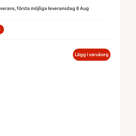
everans, första möjliga leveransdag 8 Aug
na för att minska eller öka värdet, eller ange ett värde manu
msbitar Sushi, 112.60 kronor
Lägg i varukorg