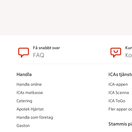
Sidfot
Få snabbt svar
Kun
FAQ
Ko
Handla
ICAs tjänst
Handla online
ICA-appen
ICAs matkasse
ICA Scanna
Catering
ICA ToGo
Apotek Hjärtat
Fler appar oc
Handla som företag
Stammis p
Gaston