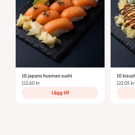
10 japans husman sushi
10 kizush
112.60 kr
112.60 kronor
122.05 kr
Lägg till