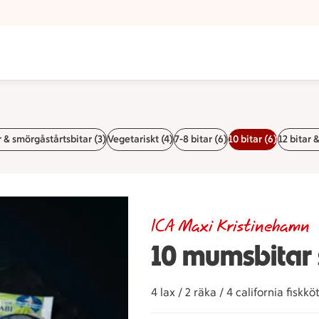
& smörgåstårtsbitar (3)
Vegetariskt (4)
7-8 bitar (6)
10 bitar (6)
12 bitar 
ICA Maxi Kristinehamn
10 mumsbitar 
4 lax / 2 räka / 4 california fis