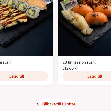
i sushi
10 finns i sjön sushi
122.05 kronor
112.60 kr
112.60 kronor
Lägg till
Lägg till
Tillbaka till 10 bitar