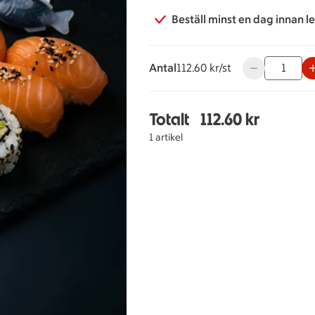
Beställ minst en dag innan l
Antal
112.60 kronor styck
112.60 kr/st
Använd knappar
Totalt
112.60 kr
Totalt 1 stycken 10 Mu
1 artikel