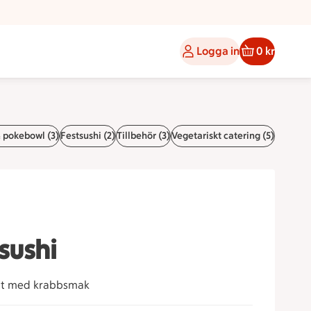
Logga in
0 kr
& pokebowl (3)
Festsushi (2)
Tillbehör (3)
Vegetariskt catering (5)
sushi
kkött med krabbsmak