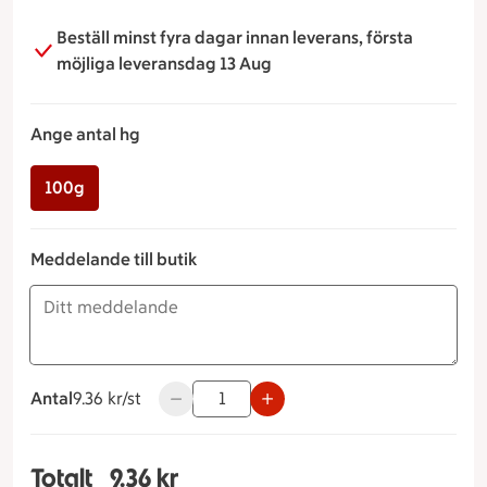
Beställ minst fyra dagar innan leverans, första
möjliga leveransdag 13 Aug
Ange antal hg
100g
Meddelande till butik
Antal
9.36 kronor styck
9.36 kr/st
Använd knapparna för att minska eller öka
Totalt
9.36 kr
Totalt 1 stycken Parmesanpanerade morötter An