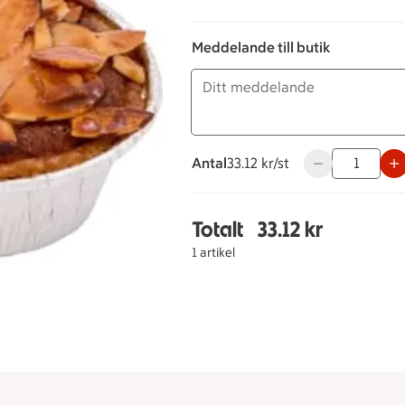
Meddelande till butik
Antal
33.12 kronor styck
33.12 kr/st
Använd knapparn
Totalt
33.12 kr
Totalt 1 stycken Tosca
1 artikel