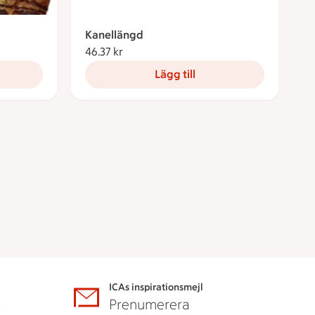
Kanellängd
46.37 kr
46.37 kronor
Lägg till
ICAs inspirationsmejl
A
Prenumerera