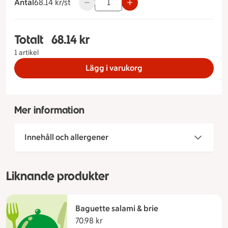
Antal
68.14 kronor styck
68.14 kr/st
Använd knapparna för att minska eller ök
Totalt
68.14 kr
Totalt 1 stycken Baguette Kalkonröra, 68.14 kron
1 artikel
Lägg i varukorg
Mer information
Innehåll och allergener
Liknande produkter
Baguette salami & brie
70.98 kr
70.98 kronor