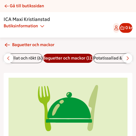
Gå till butikssidan
Baguette kalkonröra | Catering ICA Maxi Kristianstad
ICA Maxi Kristianstad
Butiksinformation
0 kr
Baguetter och mackor
 (7)
Grillat och rökt (6)
Baguetter och mackor (11)
Potatissallad & tillbeh