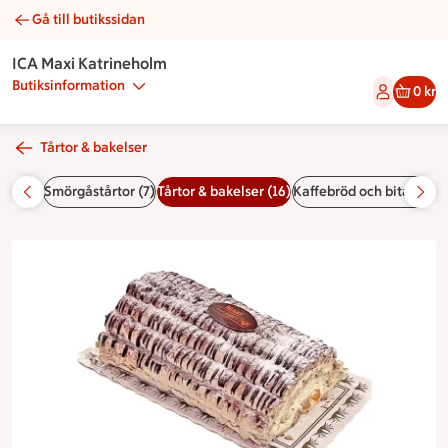
Gå till butikssidan
Budapest | Catering ICA Maxi Katrineholm
ICA Maxi Katrineholm
Butiksinformation
0 kr
Tårtor & bakelser
ror (6)
Smörgåstårtor (7)
Tårtor & bakelser (16)
Kaffebröd och bitar (12)