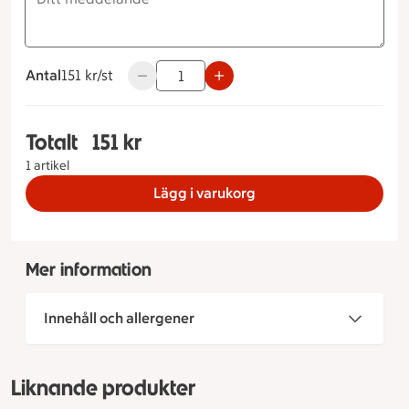
Antal
151 kronor styck
151 kr/st
Använd knapparna för att minska eller öka 
Totalt
151 kr
Totalt 1 stycken Budapest Måltidstyp Budapests
1 artikel
Lägg i varukorg
Mer information
Innehåll och allergener
Liknande produkter