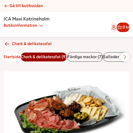
Gå till butikssidan
Tapasbricka | Catering ICA Maxi Katrineholm
ICA Maxi Katrineholm
Butiksinformation
0 kr
Chark & delikatessfat
Startsida
Chark & delikatessfat (9)
Färdiga mackor (7)
Sallader & röror