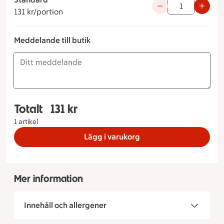
Använd knapparna fö
131 kr/portion
Meddelande till butik
Totalt
131 kr
Totalt 1 stycken Tapasbricka Standard, 131 kron
1 artikel
Lägg i varukorg
Mer information
Innehåll och allergener