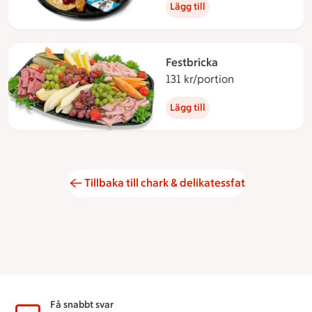
Lägg till
Festbricka
131 kr/portion
131 kronor per 
Lägg till
Tillbaka till chark & delikatessfat
Sidfot
Få snabbt svar