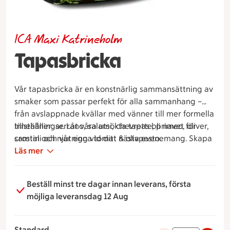
ICA Maxi Katrineholm
Tapasbricka
Vår tapasbricka är en konstnärlig sammansättning av
smaker som passar perfekt för alla sammanhang –
från avslappnade kvällar med vänner till mer formella
tillställningar. Låt våra utsökta tapas bli navet för
Innehåller: serrano, salami, chevrette, primeo, oliver,
samtal och njutning vid ditt nästa evenemang. Skapa
crostini och vår egna tomat & olivpesto.
minnen och låt smakerna tala för sig själva med vår
Läs mer
fantastiska bricka. ¡Buen provecho!
Beställ minst tre dagar innan leverans, första
möjliga leveransdag 12 Aug
Standard
131 kronor per portion