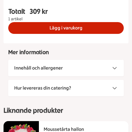
Totalt
309 kr
Totalt 1 stycken Studenttårta Text på tårta Nej ta
1 artikel
Lägg i varukorg
Mer information
Innehåll och allergener
Hur levereras din catering?
Liknande produkter
Moussetårta hallon