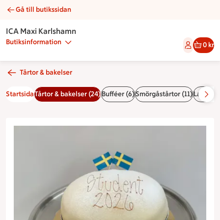
Gå till butikssidan
Studenttårta | Catering ICA Maxi Karlshamn
ICA Maxi Karlshamn
Butiksinformation
0 kr
Tårtor & bakelser
Startsida
Tårtor & bakelser (24)
Bufféer (6)
Smörgåstårtor (11)
Landgån