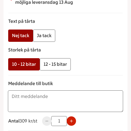
möjliga leveransdag 13 Aug
Text på tårta
Nej tack
Ja tack
Storlek på tårta
10 - 12 bitar
12 - 15 bitar
Meddelande till butik
Antal
309 kronor styck
309 kr/st
Använd knapparna för att minska eller öka