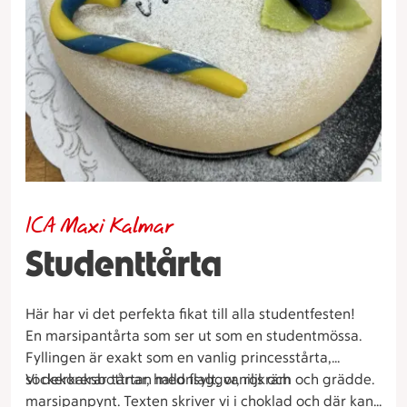
ICA Maxi Kalmar
Studenttårta
Här har vi det perfekta fikat till alla studentfesten!
En marsipantårta som ser ut som en studentmössa.
Fyllingen är exakt som en vanlig princesstårta,
sockerkaksbottnar, hallonsylt, vaniljkräm och grädde.
Vi dekorerar tårtan med flaggor, ros och
marsipanpynt. Texten skriver vi i choklad och där kan