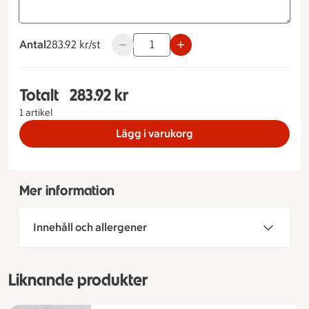
Antal
283.92 kronor styck
283.92 kr/st
Använd knapparna för att minska eller ö
Totalt
283.92 kr
Totalt 1 stycken Studenttårta Storlek på tårta 10
1 artikel
Lägg i varukorg
Mer information
Innehåll och allergener
Liknande produkter