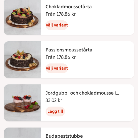
Chokladmoussetårta
Från 178.86 kr
Från 178.86 kronor
Välj variant
Passionsmoussetårta
Från 178.86 kr
Från 178.86 kronor
Välj variant
Jordgubb- och chokladmousse i
bägare
33.02 kr
33.02 kronor
Lägg till
Budapeststubbe