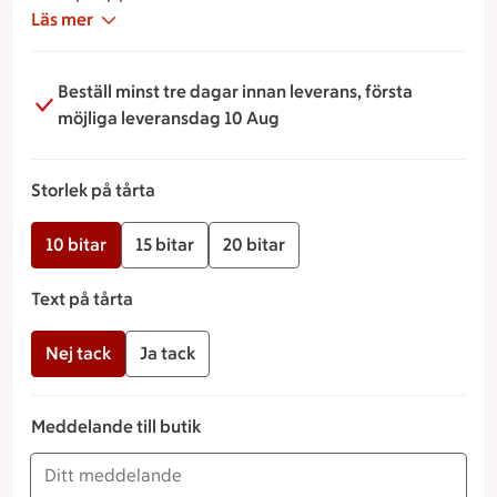
man välja helt själv vad man vill att det ska stå.
Läs mer
Beställ minst tre dagar innan leverans, första
möjliga leveransdag 10 Aug
Storlek på tårta
10 bitar
15 bitar
20 bitar
Text på tårta
Nej tack
Ja tack
Meddelande till butik