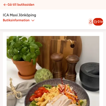
Gå till butikssidan
Kycklingpasta m krämig chilipasta | Catering ICA Maxi Jönköp
ICA Maxi Jönköping
Butiksinformation
0 kr