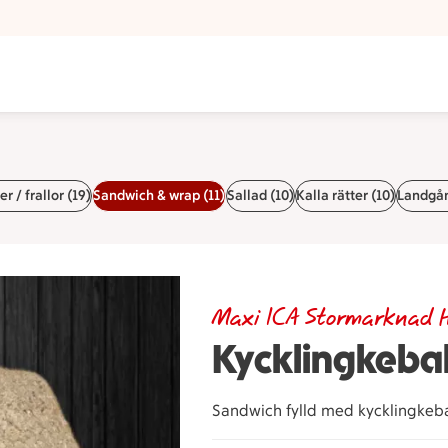
linge
r / frallor (19)
Sandwich & wrap (11)
Sallad (10)
Kalla rätter (10)
Landgån
Maxi ICA Stormarknad H
Kycklingkeba
Sandwich fylld med kycklingkeba