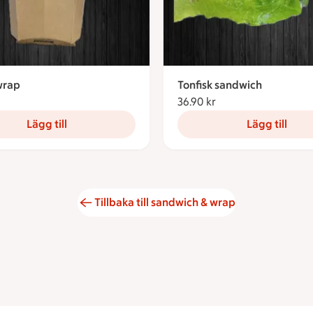
wrap
Tonfisk sandwich
55.83 kronor
36.90 kr
36.90 kronor
Lägg till
Lägg till
Tillbaka till sandwich & wrap