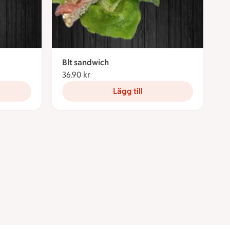
Blt sandwich
36.90 kr
36.90 kronor
Lägg till