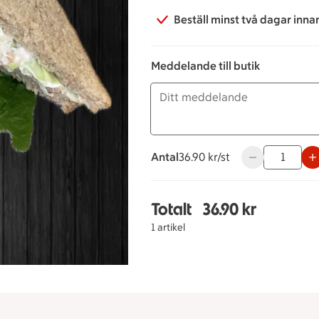
Beställ minst två dagar inna
Meddelande till butik
Antal
36.90 kronor styck
36.90 kr/st
Använd knappar
Totalt
36.90 kr
Totalt 1 stycken Kyckl
1 artikel