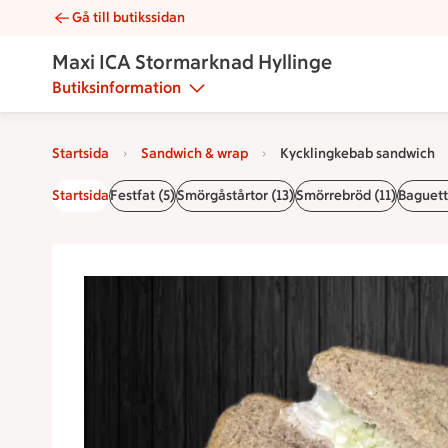
Gå till butikssidan
Kycklingkebab sandwich | Catering Maxi ICA Stormarknad Hyl
Maxi ICA Stormarknad Hyllinge
Butiksinformation
Startsida
Sandwich & wrap
Kycklingkebab sandwich
Startsida
Festfat (5)
Smörgåstårtor (13)
Smörrebröd (11)
Baguette