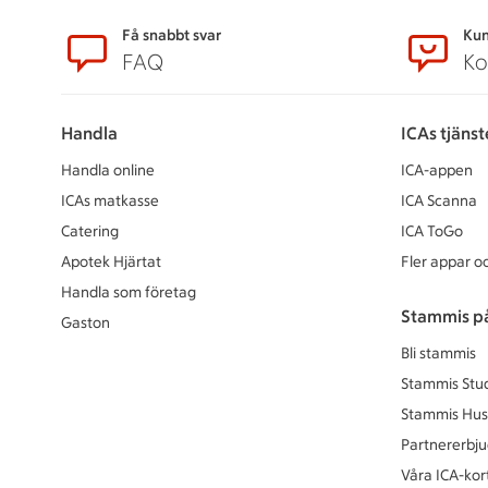
Sidfot
Få snabbt svar
Kun
FAQ
Ko
Handla
ICAs tjänst
Handla online
ICA-appen
ICAs matkasse
ICA Scanna
Catering
ICA ToGo
Apotek Hjärtat
Fler appar oc
Handla som företag
Stammis p
Gaston
Bli stammis
Stammis Stu
Stammis Hus
Partnererbj
Våra ICA-kor