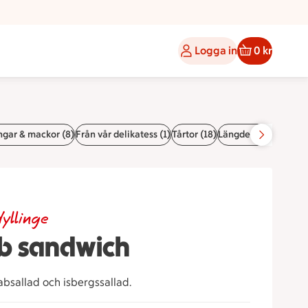
Logga in
0 kr
gar & mackor (8)
Från vår delikatess (1)
Tårtor (18)
Längder (2)
Bakelser 
yllinge
b sandwich
bsallad och isbergssallad.