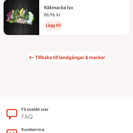
Räkmacka lyx
86.96 kr
86.96 kronor
Lägg till
Tillbaka till landgångar & mackor
Sidfot
Få snabbt svar
FAQ
Kundservice