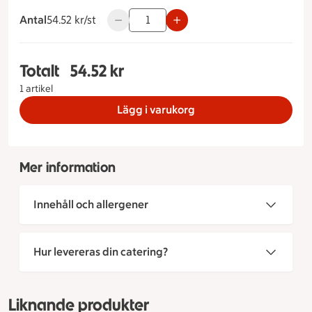
Antal
54.52 kronor styck
54.52 kr/st
Använd knapparna för att minska eller ök
Totalt
54.52 kr
Totalt 1 stycken Kräftmacka, 54.52 kronor
1 artikel
Lägg i varukorg
Mer information
Innehåll och allergener
Hur levereras din catering?
Liknande produkter