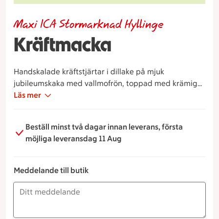
Maxi ICA Stormarknad Hyllinge
Kräftmacka
Handskalade kräftstjärtar i dillake på mjuk
jubileumskaka med vallmofrön, toppad med krämig
aioli, kokt ägg, fräsch krispsallat, citron och spröda
Läs mer
ärtskott
Beställ minst två dagar innan leverans, första
möjliga leveransdag 11 Aug
Meddelande till butik