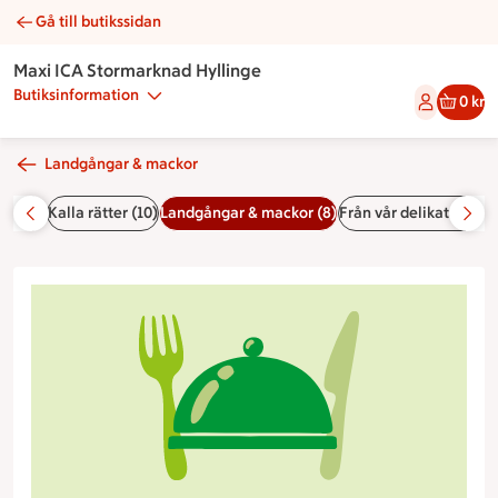
Gå till butikssidan
Kräftmacka | Catering Maxi ICA Stormarknad Hyllinge
Maxi ICA Stormarknad Hyllinge
Butiksinformation
0 kr
Landgångar & mackor
ad (10)
Kalla rätter (10)
Landgångar & mackor (8)
Från vår delikatess (1)