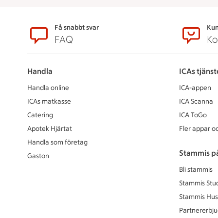
Sidfot
Få snabbt svar
Kun
FAQ
Ko
Handla
ICAs tjänst
Handla online
ICA-appen
ICAs matkasse
ICA Scanna
Catering
ICA ToGo
Apotek Hjärtat
Fler appar oc
Handla som företag
Stammis p
Gaston
Bli stammis
Stammis Stu
Stammis Hus
Partnererbj