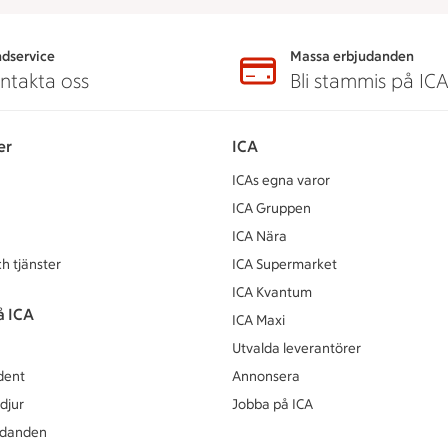
dservice
Massa erbjudanden
ntakta oss
Bli stammis på IC
er
ICA
ICAs egna varor
ICA Gruppen
ICA Nära
h tjänster
ICA Supermarket
ICA Kvantum
å ICA
ICA Maxi
Utvalda leverantörer
dent
Annonsera
djur
Jobba på ICA
udanden