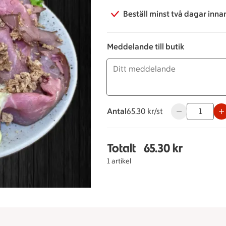
Beställ minst två dagar inna
Meddelande till butik
Antal
65.30 kronor styck
65.30 kr/st
Använd knappar
Totalt
65.30 kr
Totalt 1 stycken Rostbi
1 artikel