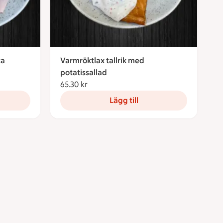
ta
Varmröktlax tallrik med
potatissallad
65.30 kr
65.30 kronor
Lägg till