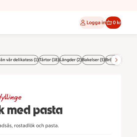
Logga in
0 kr
ån vår delikatess (1)
Tårtor (18)
Längder (2)
Bakelser (5)
Bröd/bullar (1)
yllinge
rik med pasta
ladsås, rostadlök och pasta.