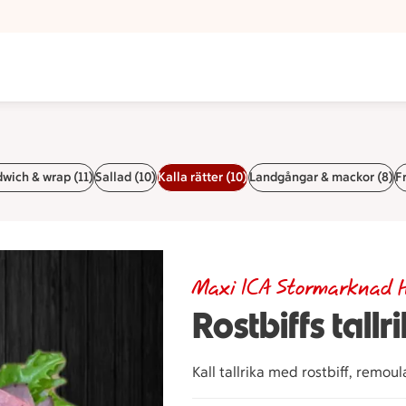
yllinge
wich & wrap (11)
Sallad (10)
Kalla rätter (10)
Landgångar & mackor (8)
Fr
Maxi ICA Stormarknad H
Rostbiffs tall
Kall tallrika med rostbiff, remou