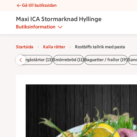
Gå till butikssidan
Rostbiffs tallrik med pasta | Catering Maxi ICA Stormarknad H
Maxi ICA Stormarknad Hyllinge
Butiksinformation
Startsida
Kalla rätter
Rostbiffs tallrik med pasta
stfat (5)
Smörgåstårtor (13)
Smörrebröd (11)
Baguetter / frallor (19)
Sand